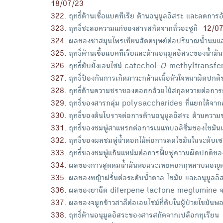
18/07/23
322
.
ฤทธิ์ต้านเชื้อแบคทีเรีย ต้านอนุมูลอิสระ และลด
323
.
ฤทธิ์ชะลอความแก่ของสารสกัดจากถั่วอะซูกิ
12/0
324
.
ผลของชาสมุนไพรเทียนสัตตบุษย์ต่อปริมาณน้ำนมแ
325
.
ฤทธิ์ต้านเชื้อแบคทีเรียและต้านอนุมูลอิสระของน้ำ
326
.
ฤทธิ์ยับยั้งเอนไซม์ catechol-
O
-methyltransfer
327
.
ฤทธิ์ป้องกันการเกิดภาวะกล้ามเนื้อหัวใจหนาผิดปก
328
.
ฤทธิ์ต้านความชราของดอกกล้วยไม้สกุลหวายต่อการ
329
.
ฤทธิ์ของสารกลุ่ม polysaccharides ที่แยกได้จากส่ว
330
.
ฤทธิ์ของต้นโบราจต่อการต้านอนุมูลอิสระ ต้านคว
331
.
ฤทธิ์ของชมพู่สาแหรกต่อการเมแทบอลิซึมของไขมัน
332
.
ฤทธิ์ของผลชมพู่น้ำดอกไม้ต่อการลดไขมันในระดับเซ
333
.
ฤทธิ์ของชมพู่แก้มแหม่มต่อการฟื้นฟูความผิดปกต
334
.
ผลของการสูดดมน้ำมันหอมระเหยดอกกุหลาบมอญต่อ
335
.
ผลของหญ้าฝรั่นต่อระดับน้ำตาล ไขมัน และอนุมูลอิส
336
.
ผลของยาฉีด diterpene lactone meglumine จากใบ
337
.
ผลของจมูกข้าวสาลีต่อเอนไซม์ที่ตับในผู้ป่วยไขมันพ
338
.
ฤทธิ์ต้านอนุมูลอิสระของสารสกัดจากเปลือกทุเรียน