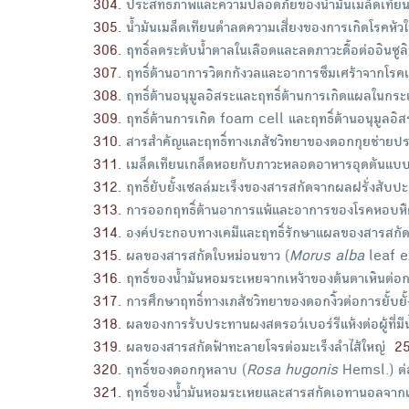
304
.
ประสิทธิภาพและความปลอดภัยของน้ำมันเมล็ดเทียนด
305
.
น้ำมันเมล็ดเทียนดำลดความเสี่ยงของการเกิดโรคหั
306
.
ฤทธิ์ลดระดับน้ำตาลในเลือดและลดภาวะดื้อต่ออินซ
307
.
ฤทธิ์ต้านอาการวิตกกังวลและอาการซึมเศร้าจากโ
308
.
ฤทธิ์ต้านอนุมูลอิสระและฤทธิ์ต้านการเกิดแผลในก
309
.
ฤทธิ์ต้านการเกิด foam cell และฤทธิ์ต้านอนุมูลอ
310
.
สารสำคัญและฤทธิ์ทางเภสัชวิทยาของดอกกุยช่ายปร
311
.
เมล็ดเทียนเกล็ดหอยกับภาวะหลอดอาหารอุดตันแบบเฉ
312
.
ฤทธิ์ยับยั้งเซลล์มะเร็งของสารสกัดจากผลฝรั่งสับป
313
.
การออกฤทธิ์ต้านอาการแพ้และอาการของโรคหอบห
314
.
องค์ประกอบทางเคมีและฤทธิ์รักษาแผลของสารสกัด
315
.
ผลของสารสกัดใบหม่อนขาว (
Morus alba
leaf ex
316
.
ฤทธิ์ของน้ำมันหอมระเหยจากเหง้าของต้นตาเหินต่อ
317
.
การศึกษาฤทธิ์ทางเภสัชวิทยาของดอกงิ้วต่อการยั้บย
318
.
ผลของการรับประทานผงสตรอว์เบอร์รีแห้งต่อผู้ที่มี
319
.
ผลของสารสกัดฟ้าทะลายโจรต่อมะเร็งลำไส้ใหญ่
2
320
.
ฤทธิ์ของดอกกุหลาบ (
Rosa hugonis
Hemsl.) ต่
321
.
ฤทธิ์ของน้ำมันหอมระเหยและสารสกัดเอทานอลจากเน