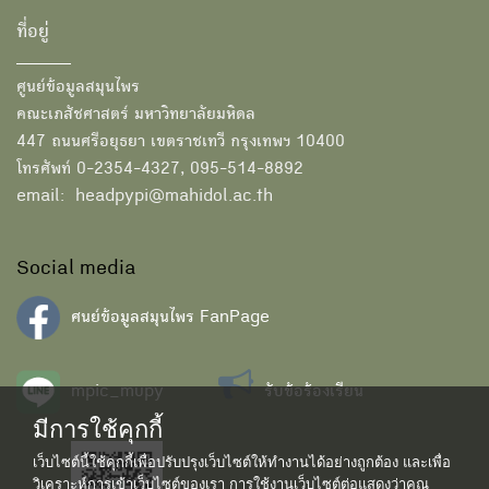
ที่อยู่
ศูนย์ข้อมูลสมุนไพร
คณะเภสัชศาสตร์ มหาวิทยาลัยมหิดล
447 ถนนศรีอยุธยา เขตราชเทวี กรุงเทพฯ 10400
โทรศัพท์ 0-2354-4327, 095-514-8892
email: headpypi@mahidol.ac.th
Social media
ศนย์ข้อมูลสมุนไพร FanPage
mpic_mupy
รับข้อร้องเรียน
มีการใช้คุกกี้
เว็บไซต์นี้ใช้คุกกี้เพื่อปรับปรุงเว็บไซต์ให้ทำงานได้อย่างถูกต้อง และเพื่อ
วิเคราะห์การเข้าเว็บไซต์ของเรา การใช้งานเว็บไซต์ต่อแสดงว่าคุณ