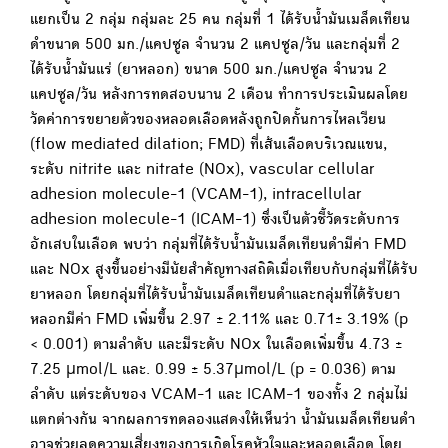
แยกเป็น 2 กลุ่ม กลุ่มละ 25 คน กลุ่มที่ 1 ได้รับน้ำมันเมล็ดเทียน
ดำขนาด 500 มก./แคปซูล จำนวน 2 แคปซูล/วัน และกลุ่มที่ 2
ได้รับน้ำมันแร่ (ยาหลอก) ขนาด 500 มก./แคปซูล จำนวน 2
แคปซูล/วัน หลังการทดสอบนาน 2 เดือน ทำการประเมินผลโดย
วัดค่าการขยายตัวของหลอดเลือดหลังถูกปิดกั้นการไหลเวียน
(flow mediated dilation; FMD) ที่เส้นเลือดบริเวณแขน,
ระดับ nitrite และ nitrate (NOx), vascular cellular
adhesion molecule-1 (VCAM-1), intracellular
adhesion molecule-1 (ICAM-1) ซึ่งเป็นตัวชี้วัดระดับการ
อักเสบในเลือด พบว่า กลุ่มที่ได้รับน้ำมันเมล็ดเทียนดำมีค่า FMD
และ NOx สูงขึ้นอย่างมีนัยสำคัญทางสถิติเมื่อเทียบกับกลุ่มที่ได้รับ
ยาหลอก โดยกลุ่มที่ได้รับน้ำมันเมล็ดเทียนดำและกลุ่มที่ได้รับยา
หลอกมีค่า FMD เพิ่มขึ้น 2.97 ± 2.11% และ 0.71± 3.19% (p
< 0.001) ตามลำดับ และมีระดับ NOx ในเลือดเพิ่มขึ้น 4.73 ±
7.25 μmol/L และ. 0.99 ± 5.37μmol/L (p = 0.036) ตาม
ลำดับ แต่ระดับของ VCAM-1 และ ICAM-1 ของทั้ง 2 กลุ่มไม่
แตกต่างกัน จากผลการทดลองแสดงให้เห็นว่า น้ำมันเมล็ดเทียนดำ
อาจช่วยลดความเสี่ยงของการเกิดโรคหัวใจและหลอดเลือด โดย