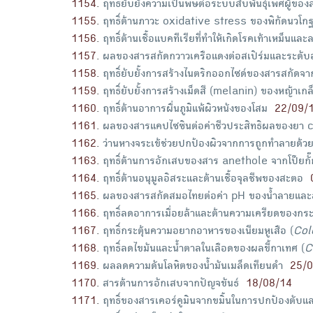
1154
.
ฤทธิ์ยับยั้งความเป็นพิษต่อระบบสืบพันธุ์เพศผู้ของ
1155
.
ฤทธิ์ต้านภาวะ oxidative stress ของพิกัดนวโก
1156
.
ฤทธิ์ต้านเชื้อแบคทีเรียที่ทำให้เกิดโรคเท้าเหม็
1157
.
ผลของสารสกัดกวาวเครือแดงต่อสเปิร์มและระดับ
1158
.
ฤทธิ์ยับยั้งการสร้างไนตริกออกไซด์ของสารสกัดจา
1159
.
ฤทธิ์ยับยั้งการสร้างเม็ดสี (melanin) ของหญ้าเก
1160
.
ฤทธิ์ต้านอาการผื่นภูมิแพ้ผิวหนังของโสม
22/09/
1161
.
ผลของสารแคปไซซินต่อค่าชีวประสิทธิผลของยา 
1162
.
ว่านหางจระเข้ช่วยปกป้องผิวจากการถูกทำลายด้
1163
.
ฤทธิ์ต้านการอักเสบของสาร anethole จากโป๊ยก
1164
.
ฤทธิ์ต้านอนุมูลอิสระและต้านเชื้อจุลชีพของสะตอ
1165
.
ผลของสารสกัดสมอไทยต่อค่า pH ของน้ำลายและ
1166
.
ฤทธิ์ลดอาการเมื่อยล้าและต้านความเครียดของกระ
1167
.
ฤทธิ์กระตุ้นความอยากอาหารของเนียมหูเสือ (
Col
1168
.
ฤทธิ์ลดไขมันและน้ำตาลในเลือดของผลขี้กาเทศ (
C
1169
.
ผลลดความดันโลหิตของน้ำมันเมล็ดเทียนดำ
25/0
1170
.
สารต้านการอักเสบจากปัญจขันธ์
18/08/14
1171
.
ฤทธิ์ของสารเคอร์คูมินจากขมิ้นในการปกป้องตับแล