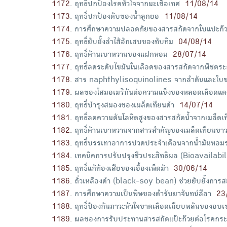
1172
.
ฤทธิ์ปกป้องโรคหัวใจจากมะเขือเทศ
11/08/14
1173
.
ฤทธิ์ปกป้องตับของน้ำลูกยอ
11/08/14
1174
.
การศึกษาความปลอดภัยของสารสกัดจากใบแปะก๊ว
1175
.
ฤทธิ์ยับยั้งลำไส้อักเสบของทับทิม
04/08/14
1176
.
ฤทธิ์ต้านเบาหวานของแฝกหอม
28/07/14
1177
.
ฤทธิ์ลดระดับไขมันในเลือดของสารสกัดจากพืชตระกู
1178
.
สาร naphthylisoquinolines จากลำต้นและใบของต้
1179
.
ผลของโสมอเมริกันต่อความแข็งของหลอดเลือดแดงในผ
1180
.
ฤทธิ์บำรุงสมองของเมล็ดเทียนดำ
14/07/14
1181
.
ฤทธิ์ลดความดันโลหิตสูงของสารสกัดน้ำจากเมล็ดเ
1182
.
ฤทธิ์ต้านเบาหวานจากสารสำคัญของเมล็ดเทียนขา
1183
.
ฤทธิ์บรรเทาอาการปวดประจำเดือนจากน้ำมันหอมร
1184
.
เทคนิคการปรับปรุงชีวประสิทธิผล (Bioavailabili
1185
.
ฤทธิ์แก้ท้องเสียของเอื้องเพ็ดม้า
30/06/14
1186
.
ถั่วเหลืองดำ (black-soy bean) ช่วยยับยั้งกา
1187
.
การศึกษาความเป็นพิษของตำรับยาจันทน์ลีลา
23
1188
.
ฤทธิ์ป้องกันภาวะหัวใจขาดเลือดเฉียบพลันของอบเ
1189
.
ผลของการรับประทานสารสกัดแป๊ะก๊วยต่อโรคกระ