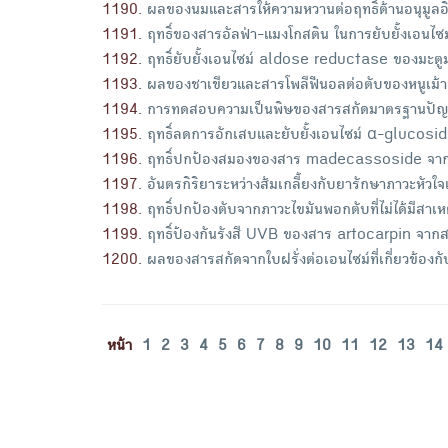
1190
.
ผลของนมและสารให้ความหวานต่อฤทธิ์ต้านอนุมูล
1191
.
ฤทธิ์ของสารอัลฟ่า-แมงโกสติน ในการยับยั้งเอน
1192
.
ฤทธิ์ยับยั้งเอนไซม์ aldose reductase ของมะตู
1193
.
ผลของชาเขียวและสารโพลีฟีนอลต่อตับของหนูเม้า
1194
.
การทดสอบความเป็นพิษของสารสกัดมาตรฐานปัญจ
1195
.
ฤทธิ์ลดการอักเสบและยับยั้งเอนไซม์ α-glucosi
1196
.
ฤทธิ์ปกป้องสมองของสาร madecassoside จาก
1197
.
อันตรกิริยาระหว่างส้มเกลี้ยงกับยารักษาภาวะหัว
1198
.
ฤทธิ์ปกป้องตับจากภาวะไขมันพอกตับที่ไม่ได้มีสา
1199
.
ฤทธิ์ป้องกันรังสี UVB ของสาร artocarpin จาก
1200
.
ผลของสารสกัดจากใบฝรั่งต่อเอนไซม์ที่เกี่ยวข้อง
หน้า
1
2
3
4
5
6
7
8
9
10
11
12
13
14