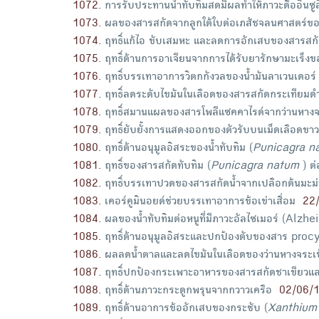
1072
.
การรับประทานน้ำทับทิมสดมีผลทำให้ภาวะดื้ออินซู
1073
.
ผลของสารสกัดจากลูกใต้ใบต่อเภสัชจลนศาสตร์
1074
.
ฤทธิ์แก้ไอ ขับเสมหะ และลดการอักเสบของสารสก
1075
.
ฤทธิ์ต้านการอาเจียนจากการได้รับยารักษามะเร็ง
1076
.
ฤทธิ์บรรเทาอาการวิตกกังวลของน้ำมันลาเวนเดอร์
1077
.
ฤทธิ์ลดระดับไขมันในเลือดของสารสกัดกระเทียมด
1078
.
ฤทธิ์สมานแผลของสารโพลีแซคคาไรด์จากว่านหางจร
1079
.
ฤทธิ์ยับยั้งการแสดงออกของตัวรับบนเม็ดเลือดขา
1080
.
ฤทธิ์ต้านอนุมูลอิสระของน้ำทับทิม (
Punicagra 
1081
.
ฤทธิ์ของสารสกัดทับทิม (
Punicagra natum
) ต
1082
.
ฤทธิ์บรรเทาปวดของสารสกัดน้ำจากเปลือกต้นมะม่
1083
.
เคอร์คูมินอยด์ช่วยบรรเทาอาการข้อเข่าเสื่อม
22
1084
.
ผลของน้ำทับทิมต่อหนูที่มีภาวะอัลไซเมอร์ (Alzh
1085
.
ฤทธิ์ต้านอนุมูลอิสระและปกป้องตับของสาร proc
1086
.
ผลลดน้ำตาลและลดไขมันในเลือดของว่านหางจระเข้
1087
.
ฤทธิ์ปกป้องกระเพาะอาหารของสารสกัดชาเขียวแ
1088
.
ฤทธิ์ต้านภาวะกระดูกพรุนจากกวาวเครือ
02/06/
1089
.
ฤทธิ์ต้านอาการข้ออักเสบของกระชับ (
Xanthium