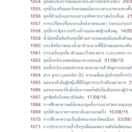
1054
.
ฤทธิ์ยับยั้งการย่อยแป้งของสารสกัดชาเขียว
29/
1055
.
ฤทธิ์ป้องกันและรักษาแผลในกระเพาะอาหารของขึ้
1056
.
ฤทธิ์ต้านอักเสบของสารสกัดจากปาล์มใบเลื่อย
2
1057
.
การเปรียบเทียบประสิทธิภาพของยา tamsulosin
1058
.
ฤทธิ์กระตุ้นการสร้างน้ำนมของหญ้าแห้วหมู
14/0
1059
.
น้ำมันขมิ้นชันกับฤทธิ์ต้านภาวะหลอดเลือดแข็งตัวแ
1060
.
ประสิทธิภาพของน้ำยาบ้วนปากที่มีส่วนผสมของทั
1061
.
การเสริมฤทธิ์ยาต้านมะเร็งของสาร curcumin จาก
1062
.
ฤทธิ์ปกป้องเซลล์สมองจากพรมมิ
31/08/15
1063
.
ฤทธิ์ปกป้องเซลล์ประสาทของสารสำคัญจากฮอพส์
1064
.
สาร procyanidin B2 จากเมล็ดองุ่นกับฤทธิ์ปกป้
1065
.
ผลของขิงในผู้หญิงที่มีปัญหาประจำเดือนมามาก
2
1066
.
ผลของเคอร์คิวมินในการลดไขมันในเลือดของผู้ป่
1067
.
ลูกซัดกับโรคพาร์กินสัน
17/08/15
1068
.
การศึกษาทางคลินิกของฤทธิ์บรรเทาปวดจากผลกุ
1069
.
ฤทธิ์ต้านเบาหวานของใบมะกอกฝรั่ง
10/08/15
1070
.
การศึกษาความเป็นพิษของปลาไหลเผือก
03/08
1071
.
การรับประทานน้ำบีทรูทมีผลลดความดันโลหิตขณะบีบตั