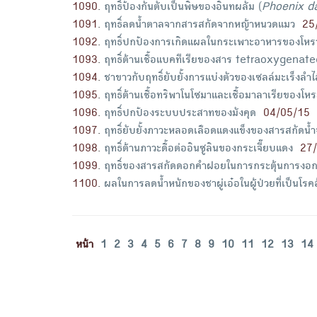
1090
.
ฤทธิ์ป้องกันตับเป็นพิษของอินทผลัม (
Phoenix d
1091
.
ฤทธิ์ลดน้ำตาลจากสารสกัดจากหญ้าหนวดแมว
25
1092
.
ฤทธิ์ปกป้องการเกิดแผลในกระเพาะอาหารของโหร
1093
.
ฤทธิ์ต้านเชื้อแบคทีเรียของสาร tetraoxygen
1094
.
ชาขาวกับฤทธิ์ยับยั้งการแบ่งตัวของเซลล์มะเร็งลำไ
1095
.
ฤทธิ์ต้านเชื้อทริพาโนโซมาและเชื้อมาลาเรียของโห
1096
.
ฤทธิ์ปกป้องระบบประสาทของมังคุด
04/05/15
1097
.
ฤทธิ์ยับยั้งภาวะหลอดเลือดแดงแข็งของสารสกัดน
1098
.
ฤทธิ์ต้านภาวะดื้อต่ออินซูลินของกระเจี๊ยบแดง
27
1099
.
ฤทธิ์ของสารสกัดดอกคำฝอยในการกระตุ้นการงอ
1100
.
ผลในการลดน้ำหนักของชาผู่เอ๋อในผู้ป่วยที่เป็นโรค
หน้า
1
2
3
4
5
6
7
8
9
10
11
12
13
14