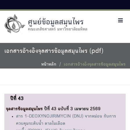
ศูนย์ข้อมูลสมุนไพร
Toggl
navig
คณะเภสัชศาสตร์ มหาวิทยาลัยมหิดล
เอกสารอ้างอิงจุลสารข้อมูลสมุนไพร (pdf)
หน้าหลัก
เอกสารอ้างอิงจุลสารข้อมูลสมุนไพร
ปีที่ 43
จุลสารข้อมูลสมุนไพร
ปีที่ 43 ฉบับที่ 3 เมษายน 2569
สาร 1-DEOXYNOJIRIMYCIN (DNJ) จากหม่อน กับการ
ควบคุมระดับน้ำ ตาลในเลือด