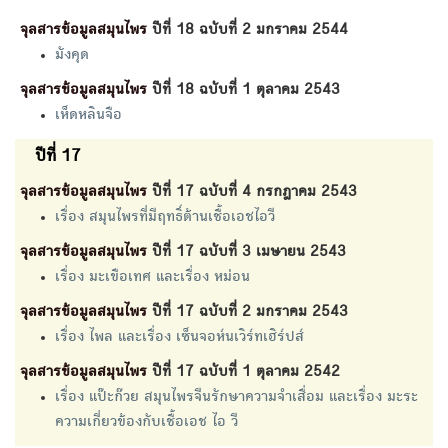
จุลสารข้อมูลสมุนไพร
ปีที่ 18 ฉบับที่ 2 มกราคม 2544
มังคุด
จุลสารข้อมูลสมุนไพร
ปีที่ 18 ฉบับที่ 1 ตุลาคม 2543
เห็ดหลินจือ
ปีที่ 17
จุลสารข้อมูลสมุนไพร
ปีที่ 17 ฉบับที่ 4 กรกฎาคม 2543
เรื่อง สมุนไพรที่มีฤทธิ์ต้านเชื้อเอชไอวี
จุลสารข้อมูลสมุนไพร
ปีที่ 17 ฉบับที่ 3 เมษายน 2543
เรื่อง มะเขือเทศ และเรื่อง หม่อน
จุลสารข้อมูลสมุนไพร
ปีที่ 17 ฉบับที่ 2 มกราคม 2543
เรื่อง ไพล และเรื่อง เซ็นจอห์นเวิร์ทเฮิร์ปส์
จุลสารข้อมูลสมุนไพร
ปีที่ 17 ฉบับที่ 1 ตุลาคม 2542
เรื่อง แป๊ะก๊วย สมุนไพรจีนรักษาความจำเสื่อม และเรื่อง มะระ
ความเกี่ยวข้องกับเชื้อเอช ไอ วี