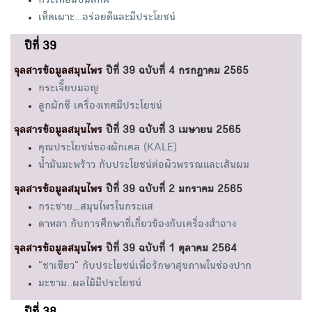
กระเทียมบ่มสกัด
เห็ดเผาะ...อร่อยดีและมีประโยชน์
ปีที่ 39
จุลสารข้อมูลสมุนไพร
ปีที่ 39 ฉบับที่ 4 กรกฎาคม 2565
กระเจี๊ยบมอญ
ลูกผักชี เครื่องเทศมีประโยชน์
จุลสารข้อมูลสมุนไพร
ปีที่ 39 ฉบับที่ 3 เมษายน 2565
คุณประโยชน์ของผักเคล (KALE)
น้ำมันมะพร้าว กับประโยชน์ต่อผิวพรรณและเส้นผม
จุลสารข้อมูลสมุนไพร
ปีที่ 39 ฉบับที่ 2 มกราคม 2565
กระชาย...สมุนไพรในกระแส
ดาหลา กับการศึกษาที่เกี่ยวข้องกับเครื่องสำอาง
จุลสารข้อมูลสมุนไพร
ปีที่ 39 ฉบับที่ 1 ตุลาคม 2564
"ชาเขียว" กับประโยชน์เพื่อรักษาสุขภาพในช่องปาก
มะขาม..ผลไม้มีประโยชน์