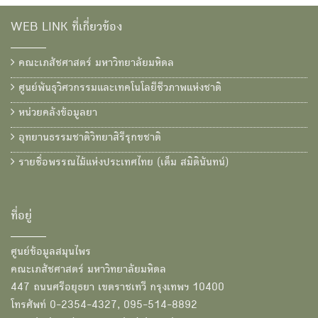
WEB LINK ที่เกี่ยวข้อง
คณะเภสัชศาสตร์ มหาวิทยาลัยมหิดล
ศูนย์พันธุวิศวกรรมและเทคโนโลยีชีวภาพแห่งชาติ
หน่วยคลังข้อมูลยา
อุทยานธรรมชาติวิทยาสิรีรุกขชาติ
รายชื่อพรรณไม้แห่งประเทศไทย (เต็ม สมิตินันทน์)
ที่อยู่
ศูนย์ข้อมูลสมุนไพร
คณะเภสัชศาสตร์ มหาวิทยาลัยมหิดล
447 ถนนศรีอยุธยา เขตราชเทวี กรุงเทพฯ 10400
โทรศัพท์ 0-2354-4327, 095-514-8892