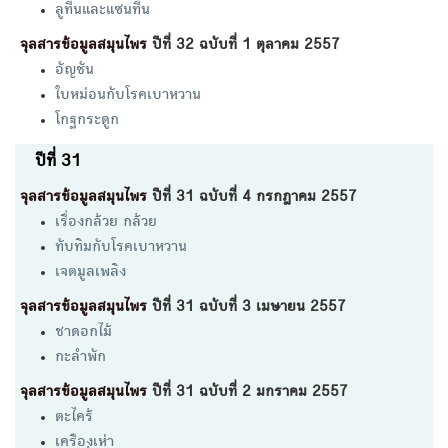
ลูทีนและแซนทีน
จุลสารข้อมูลสมุนไพร
ปีที่ 32 ฉบับที่ 1 ตุลาคม 2557
อัญชัน
ใบหม่อนกับโรคเบาหวาน
โกฐกระดูก
ปีที่ 31
จุลสารข้อมูลสมุนไพร
ปีที่ 31 ฉบับที่ 4 กรกฎาคม 2557
เรื่องกล้วย กล้วย
ทับทิมกับโรคเบาหวาน
เจตมูลเพลิง
จุลสารข้อมูลสมุนไพร
ปีที่ 31 ฉบับที่ 3 เมษายน 2557
ชาดอกไม้
กะลำพัก
จุลสารข้อมูลสมุนไพร
ปีที่ 31 ฉบับที่ 2 มกราคม 2557
ตะไคร้
เครืองูเห่า