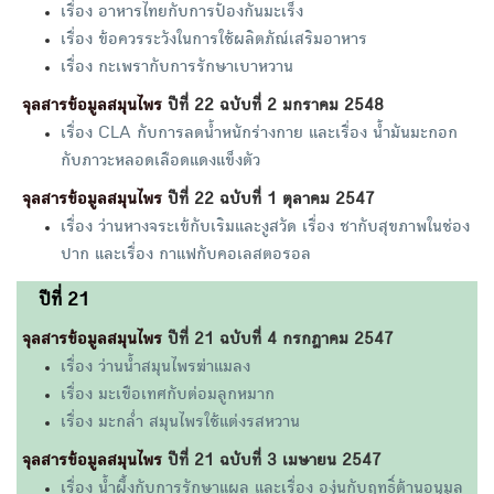
เรื่อง อาหารไทยกับการป้องกันมะเร็ง
เรื่อง ข้อควรระวังในการใช้ผลิตภัณ์เสริมอาหาร
เรื่อง กะเพรากับการรักษาเบาหวาน
จุลสารข้อมูลสมุนไพร
ปีที่ 22 ฉบับที่ 2 มกราคม 2548
เรื่อง CLA กับการลดน้ำหนักร่างกาย และเรื่อง น้ำมันมะกอก
กับภาวะหลอดเลือดแดงแข็งตัว
จุลสารข้อมูลสมุนไพร
ปีที่ 22 ฉบับที่ 1 ตุลาคม 2547
เรื่อง ว่านหางจระเข้กับเริมและงูสวัด เรื่อง ชากับสุขภาพในช่อง
ปาก และเรื่อง กาแฟกับคอเลสตอรอล
ปีที่ 21
จุลสารข้อมูลสมุนไพร
ปีที่ 21 ฉบับที่ 4 กรกฎาคม 2547
เรื่อง ว่านน้ำสมุนไพรฆ่าแมลง
เรื่อง มะเขือเทศกับต่อมลูกหมาก
เรื่อง มะกล่ำ สมุนไพรใช้แต่งรสหวาน
จุลสารข้อมูลสมุนไพร
ปีที่ 21 ฉบับที่ 3 เมษายน 2547
เรื่อง น้ำผึ้งกับการรักษาแผล และเรื่อง องุ่นกับฤทธิ์ต้านอนุมูล