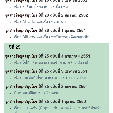
จุลสารข้อมูลสมุนไพร
ปีที่ 26 ฉบับที่ 3 เมษายน 2552
เรื่อง ตำรับยาโคคลาน และเรื่อง พล
จุลสารข้อมูลสมุนไพร
ปีที่ 26 ฉบับที่ 2 มกราคม 2552
เรื่อง Alfalfa และเรื่อง หน่อกะลา
จุลสารข้อมูลสมุนไพร
ปีที่ 26 ฉบับที่ 1 ตุลาคม 2551
เรื่อง Bilbery และเรื่อง ชากับการดูดซึมธาตุเหล็ก
ปีที่ 25
จุลสารข้อมูลสมุนไพร
ปีที่ 25 ฉบับที่ 4 กรกฎาคม 2551
เรื่อง โกโก้...ที่มาของความอร่อย และเรื่อง ลีลาวดี
จุลสารข้อมูลสมุนไพร
ปีที่ 25 ฉบับที่ 3 เมษายน 2551
เรื่อง อบเชยกับโรคเบาหวาน และเรื่อง ว่านฮง็อก
จุลสารข้อมูลสมุนไพร
ปีที่ 25 ฉบับที่ 2 มกราคม 2551
Gac ผลไม้สีแดงของเวียดนาม
จุลสารข้อมูลสมุนไพร
ปีที่ 25 ฉบับที่ 1 ตุลาคม 2550
เรื่อง แคปไซซิน (Capsaicin) จากพริกระงับปวดที่ผิวหนัง และ