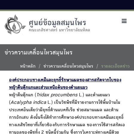
ศูนย์ข้อมูลสมุนไพร
Toggl
navig
คณะเภสัชศาสตร์ มหาวิทยาลัยมหิดล
ข่าวความเคลื่อนไหวสมุนไพร
หน้าหลัก
ข่าวความเคลื่อนไหวสมุนไพร
รายละเอียดข่าว
องค์ประกอบทางเคมีและฤทธิ์รักษาแผลของสารสกัดจากใบของ
หญ้าตีนตุ๊กแกและส่วนเหนือดินของตำแยแมว
หญ้าตีนตุ๊กแก (
Tridax procumbens
L.) และตำแยแมว
(
Acalypha indica
L.) เป็นวัชพืชที่มีรายงานการใช้พื้นบ้านใน
ประเทศอินเดียว่ามีฤทธิ์ต้านแบคทีเรีย ช่วยสมานแผล และต้าน
การอักเสบ ดังนั้นจึงได้ทำการศึกษาองค์ประกอบทางเคมีและฤทธิ์
ทางเภสัชวิทยาที่เกี่ยวข้องกับการรักษาแผล ของการใช้สารสกัดเอ
ทานอลของพืชทั้ง 2 ชนิดนี้ร่วมกัน ซึ่งการวิเคราะห์ทางเคมีด้วย