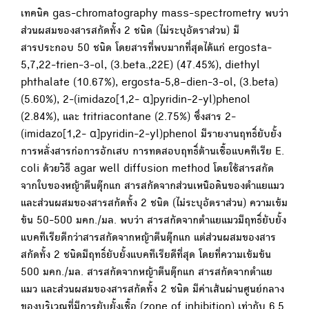
เทคนิค gas-chromatography mass-spectrometry พบว่า
ส่วนผสมของสารสกัดทั้ง 2 ชนิด (ไม่ระบุอัตราส่วน) มี
สารประกอบ 50 ชนิด โดยสารที่พบมากที่สุดได้แก่ ergosta-
5,7,22-trien-3-ol, (3.beta.,22E) (47.45%), diethyl
phthalate (10.67%), ergosta-5,8–dien-3-ol, (3.beta)
(5.60%), 2-(imidazo[1,2- α]pyridin-2-yl)phenol
(2.84%), และ tritriacontane (2.75%) ซึ่งสาร 2-
(imidazo[1,2- α]pyridin-2-yl)phenol มีรายงานฤทธิ์ยับยั้ง
การหลั่งสารก่อการอักเสบ การทดสอบฤทธิ์ต้านเชื้อแบคทีเรีย E.
coli ด้วยวิธี agar well diffusion method โดยใช้สารสกัด
จากใบของหญ้าตีนตุ๊กแก สารสกัดจากส่วนเหนือดินของตำแยแมว
และส่วนผสมของสารสกัดทั้ง 2 ชนิด (ไม่ระบุอัตราส่วน) ความเข้ม
ข้น 50-500 มคก./มล. พบว่า สารสกัดจากตำแยแมวมีฤทธิ์ยับยั้ง
แบคทีเรียดีกว่าสารสกัดจากหญ้าตีนตุ๊กแก แต่ส่วนผสมของสาร
สกัดทั้ง 2 ชนิดมีฤทธิ์ยับยั้งแบคทีเรียดีที่สุด โดยที่ความเข้มข้น
500 มคก./มล. สารสกัดจากหญ้าตีนตุ๊กแก สารสกัดจากตำแย
แมว และส่วนผสมของสารสกัดทั้ง 2 ชนิด มีค่าเส้นผ่านศูนย์กลาง
ของบริเวณที่มีการยับยั้งเชื้อ (zone of inhibition) เท่ากับ 6.5