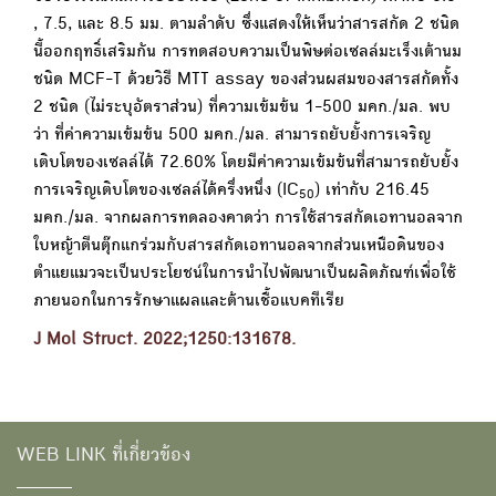
, 7.5, และ 8.5 มม. ตามลำดับ ซึ่งแสดงให้เห็นว่าสารสกัด 2 ชนิด
นี้ออกฤทธิ์เสริมกัน การทดสอบความเป็นพิษต่อเซลล์มะเร็งเต้านม
ชนิด MCF-T ด้วยวิธี MTT assay ของส่วนผสมของสารสกัดทั้ง
2 ชนิด (ไม่ระบุอัตราส่วน) ที่ความเข้มข้น 1-500 มคก./มล. พบ
ว่า ที่ค่าความเข้มข้น 500 มคก./มล. สามารถยับยั้งการเจริญ
เติบโตของเซลล์ได้ 72.60% โดยมีค่าความเข้มข้นที่สามารถยับยั้ง
การเจริญเติบโตของเซลล์ได้ครึ่งหนึ่ง (IC
) เท่ากับ 216.45
50
มคก./มล. จากผลการทดลองคาดว่า การใช้สารสกัดเอทานอลจาก
ใบหญ้าตีนตุ๊กแกร่วมกับสารสกัดเอทานอลจากส่วนเหนือดินของ
ตำแยแมวจะเป็นประโยชน์ในการนำไปพัฒนาเป็นผลิตภัณฑ์เพื่อใช้
ภายนอกในการรักษาแผลและต้านเชื้อแบคทีเรีย
J Mol Struct. 2022;1250:131678.
WEB LINK ที่เกี่ยวข้อง