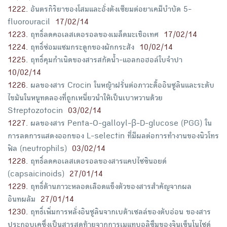
1222
.
อันตรกิริยาของโสมและอั่งตังเซียมต่อยาเคมีบำบัด 5-
fluorouracil
17/02/14
1223
.
ฤทธิ์ลดคอเลสเตอรอลของเมล็ดมะเขือเทศ
17/02/14
1224
.
ฤทธิ์ซ่อมแซมกระดูกของผักกระสัง
10/02/14
1225
.
ฤทธิ์คุมกำเนิดของสารสกัดน้ำ-แอลกอฮอล์ใบจำปา
10/02/14
1226
.
ผลของสาร Crocin ในหญ้าฝรั่นต่อภาวะดื้ออินซูลินและระดับ
ไขมันในหนูทดลองที่ถูกเหนี่ยวนำให้เป็นเบาหวานด้วย
Streptozotocin
03/02/14
1227
.
ผลของสาร Penta-O-galloyl-β-D-glucose (PGG) ใน
การลดการแสดงออกของ L-selectin ที่มีผลต่อการทำงานของนิวโทร
ฟิล (neutrophils)
03/02/14
1228
.
ฤทธิ์ลดคอเลสเตอรอลของสารแคปไซซินอยด์
(capsaicinoids)
27/01/14
1229
.
ฤทธิ์ต้านภาวะหลอดเลือดแข็งตัวของสารสำคัญจากผล
อินทผลัม
27/01/14
1230
.
ฤทธิ์เพิ่มการหลั่งอินซูลินจากเบต้าเซลล์ของตับอ่อน ของสาร
ประกอบเคซึ่งเป็นสารสุดท้ายจากการเมแทบอลิซึมของจินเซ็นโนไซด์