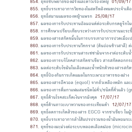
854
.
ฤทธิ์ขับพยาธิของฝรั่งและดาวเรืองใหญ่
01/09/17
855
.
ฤทธิ์บรรเทาอาการวัยทองในสตรีหลังหมดประจำเดือ
856
.
ฤทธิ์สมานแผลของหญ้าแพรก
25/08/17
857
.
ผลของการรับประทานอัลมอนด์ต่อระดับกรดยูริกในผ
858
.
การศึกษาเปรียบเทียบระหว่างการรับประทานมะระขี้
859
.
ผลของสารสกัดขมิ้นในการบรรเทาอาการปวดเมื่อเปรี
860
.
ผลของการรับประทานวีทกราส (ต้นอ่อนข้าวสาลี) ต่อ
861
.
ผลของการรับประทานสารเซซามินจากงาต่อระดับน้ำตา
862
.
ผลของการบริโภคสารสกัดชาเขียว สารสกัดดอกกระเจ
863
.
ผลต่อระดับไขมันในเลือดและน้ำหนักตัวของสารสกั
864
.
ฤทธิ์ป้องกันการเกิดแผลในกระเพาะอาหารของฝาง
865
.
ผลของสารอีควอล (equol) จากถั่วเหลืองหมัก และส
866
.
ผลของการดื่มกาแฟผสมชนิดไม่คั่ว/ชนิดที่คั่วแล้
867
.
ฤทธิ์ต้านโรคสะเก็ดเงินจากมังคุด
17/07/17
868
.
ฤทธิ์ต้านภาวะเบาหวานของกระเทียมดำ
12/07/17
869
.
ฤทธิ์ลดการเกิดสิวของสาร EGCG จากชาเขียว ในผู้หญ
870
.
ฤทธิ์บรรเทาอาการลำไส้แปรปรวนของน้ำมันหอมระ
871
.
ฤทธิ์ของมะม่วงต่อระบบหลอดเลือดฝอย (microcir