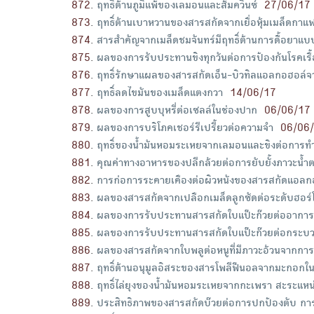
872
.
ฤทธิ์ต้านภูมิแพ้ของเลมอนและส้มควินซ์
27/06/17
873
.
ฤทธิ์ต้านเบาหวานของสารสกัดจากเยื่อหุ้มเมล็ดกาแ
874
.
สารสำคัญจากเมล็ดชมจันทร์มีฤทธิ์ต้านการดื้อยาแ
875
.
ผลของการรับประทานขิงทุกวันต่อการป้องกันโรคเรื้อร
876
.
ฤทธิ์รักษาแผลของสารสกัดเอ็น-บิวทิลแอลกอฮอล
877
.
ฤทธิ์ลดไขมันของเมล็ดแตงกวา
14/06/17
878
.
ผลของการสูบบุหรี่ต่อเซลล์ในช่องปาก
06/06/17
879
.
ผลของการบริโภคเชอร์รีเปรี้ยวต่อความจำ
06/06
880
.
ฤทธิ์ของน้ำมันหอมระเหยจากเลมอนและขิงต่อการทำง
881
.
คุณค่าทางอาหารของปลีกล้วยต่อการยับยั้งภาวะน้ำ
882
.
การก่อการระคายเคืองต่อผิวหนังของสารสกัดแอลกอ
883
.
ผลของสารสกัดจากเปลือกเมล็ดลูกซัดต่อระดับฮอร
884
.
ผลของการรับประทานสารสกัดใบแป๊ะก๊วยต่ออาการท
885
.
ผลของการรับประทานสารสกัดใบแป๊ะก๊วยต่อกระบวนกา
886
.
ผลของสารสกัดจากใบพลูต่อหนูที่มีภาวะอ้วนจากการไ
887
.
ฤทธิ์ต้านอนุมูลอิสระของสารโพลีฟีนอลจากมะกอกในหน
888
.
ฤทธิ์ไล่ยุงของน้ำมันหอมระเหยจากกะเพรา สะระแหน่ฝร
889
.
ประสิทธิภาพของสารสกัดบ๊วยต่อการปกป้องตับ กา