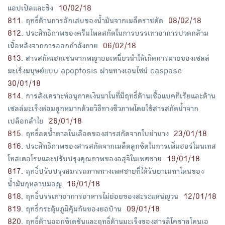
แอปเปิลและขิง
10/02/18
811
.
ฤทธิ์ต้านการอักเสบของน้ำมันจากเมล็ดราชดัด
08/02/18
812
.
ประสิทธิภาพของครีมไพลสกัดในการบรรเทาอาการปวดกล้าม
เนื้อหลังจากการออกกำลังกาย
06/02/18
813
.
สารสกัดเฮกเซนจากพญายอเหนี่ยวนำให้เกิดการตายของเซลล์
มะเร็งมนุษย์แบบ apoptosis ผ่านทางเอนไซม์ caspase
30/01/18
814
.
การสังเคราะห์อนุภาคเงินนาโนที่มีฤทธิ์ต้านเชื้อแบคทีเรียและต้าน
เซลล์มะเร็งต่อมลูกหมากด้วยวิธีทางชีวภาพโดยใช้สารสกัดน้ำจาก
เปลือกลำไย
26/01/18
815
.
ฤทธิ์ลดน้ำตาลในเลือดของสารสกัดจากใบย่านาง
23/01/18
816
.
ประสิทธิภาพของสารสกัดจากเมล็ดลูกซัดในการเพิ่มฮอร์โมนเทส
โทสเตอโรนและปรับปรุงคุณภาพของอสุจิในเพศชาย
19/01/18
817
.
ฤทธิ์ปรับปรุงสมรรถภาพทางเพศชายที่ได้รับยาเมทาโดนของ
น้ำมันกุหลาบมอญ
16/01/18
818
.
ฤทธิ์บรรเทาอาการอาหารไม่ย่อยของสะระแหน่ญวน
12/01/18
819
.
ฤทธิ์กระตุ้นภูมิคุ้มกันของยอบ้าน
09/01/18
820
.
ฤทธิ์ต้านออกซิเดชันและฤทธิ์ต้านมะเร็งของสารลิโคชาลโคนเอ