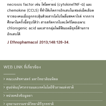
necrosis factor เช่น ไซโตคายน์ (cytokineTNF-α) และ
chemokine (CCL5) ที่ทำให้เกิดการอักเสบในเซลล์เม็ดเลือด
ขาวของคนเมื่อถูกกระตุ้นด้วยสารไลโปโพลี่แซคคาไรด์ จากการ
ศึกษาในครั้งนี้สรุปได้ว่า สารสกัดจากใบตะไคร้โดยเฉพาะ
chlorogenic acid และสารกลุ่มโพลีฟีนอลมีฤทธิ์ต้านการ
อักเสบได้
J Ethnopharmacol 2013;148:126-34.
WEB LINK ที่เกี่ยวข้อง
คณะเภสัชศาสตร์ มหาวิทยาลัยมหิดล
ศูนย์พันธุวิศวกรรมและเทคโนโลยีชีวภาพแห่งชาติ
หน่วยคลังข้อมูลยา
อุทยานธรรมชาติวิทยาสิรีรุกขชาติ