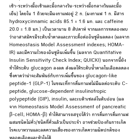
เช้า-ระหว่างมื้อเช้าและมื้อกลางวัน-ระหว่างมื้อกลางวันและมื้อ
เย็น) โดยใน 1 ถ้วยจะมีผงกาแฟอยู่ 2 ก. (ผงกาแฟ 1 ก. มีสาร
hydroxycinnamic acids 85.1 ± 1.6 มก. และ caffeine
20.0 ± 1.8 มก.) เป็นเวลานาน 8 สัปดาห์ จากผลการทดลองพบ
ว่าอาสาสมัครมีระดับน้ำตาลและภาวะดื้อต่ออินซูลินลดลง (ผลจาก
Homeostasis Model Assessment indexes; HOMA-
IR) และมีความไวของอินซูลินเพิ่มขึ้น (ผลจาก Quantitative
Insulin Sensitivity Check Index; QUICKI) นอกจากนี้ยัง
ทำให้ระดับ glucagon ลงลด ส่งผลให้ระดับน้ำตาลในเลือดลดลง
ซึ่งคาดว่าน่าจะสัมพันธ์กับการเพิ่มขึ้นของ glucagon-like
peptide-1 (GLP-1) ในขณะที่การดื่มกาแฟไม่มีผลต่อระดับ C-
peptide, glucose-dependent insulinotropic
polypeptide (GIP), insulin, และเบต้าเซลล์ในตับอ่อน (ผล
จาก Homeostasis Model Assessment of pancreatic
β-cell; HOMA-β) ทำให้สามารถสรุปได้ว่า การดื่มการดื่มกาแฟ
ผสมชนิดไม่คั่ว/ชนิดที่คั่วแล้วเป็นประจำ อาจช่วยป้องกันการเกิด
โรคเบาหวานและลดความเสี่ยงของการเกิดความผิดปกติของ
หลอดเลือดและหัวใจได้