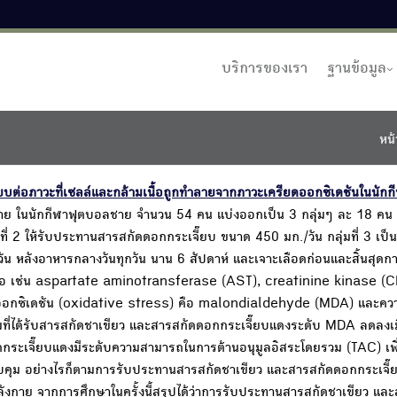
บริการของเรา
ฐานข้อมูล
หน้
บต่อภาวะที่เซลล์และกล้ามเนื้อถูกทำลายจากภาวะเครียดออกซิเดชันในนัก
าย ในนักกีฬาฟุตบอลชาย จำนวน 54 คน แบ่งออกเป็น 3 กลุ่มๆ ละ 18 คน กล
ี่ 2 ให้รับประทานสารสกัดดอกกระเจี๊ยบ ขนาด 450 มก./วัน กลุ่มที่ 3 เป็น
น หลังอาหารกลางวันทุกวัน นาน 6 สัปดาห์ และเจาะเลือดก่อนและสิ้นสุด
้ามเนื้อ เช่น aspartate aminotransferase (AST), creatinine kinase (C
ดออกซิเดชัน (oxidative stress) คือ malondialdehyde (MDA) และค
มที่ได้รับสารสกัดชาเขียว และสารสกัดดอกกระเจี๊ยบแดงระดับ MDA ลดลงเม
อกกระเจี๊ยบแดงมีระดับความสามารถในการต้านอนุมูลอิสระโดยรวม (TAC) เพิ่ม
มควบคุม อย่างไรก็ตามการรับประทานสารสกัดชาเขียว และสารสกัดดอกกระเจี๊ย
ังกาย จากการศึกษาในครั้งนี้สรุปได้ว่าการรับประทานสารสกัดชาเขียว แล