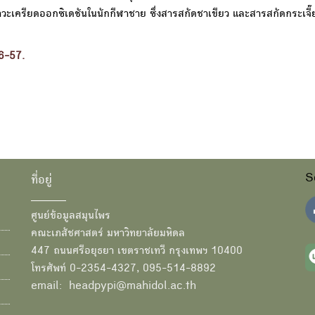
วะเครียดออกซิเดชันในนักกีฬาชาย ซึ่งสารสกัดชาเขียว และสารสกัดกระเจี๊
6-57.
S
ที่อยู่
ศูนย์ข้อมูลสมุนไพร
คณะเภสัชศาสตร์ มหาวิทยาลัยมหิดล
447 ถนนศรีอยุธยา เขตราชเทวี กรุงเทพฯ 10400
โทรศัพท์ 0-2354-4327, 095-514-8892
email: headpypi@mahidol.ac.th