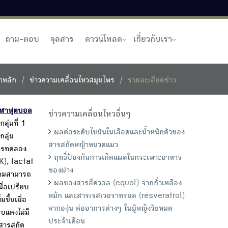
ถาม-ตอบ
จุลสาร
ดาวน์โหลด
เกี่ยวกับเรา
าหลัก
ข่าวความเคลื่อนไหวสมุนไพร
รายละเอียดข่าว
กีฬาฟุตบอล
ข่าวความเคลื่อนไหวอื่นๆ
ุ่มที่ 1
ผลต่อระดับไขมันในเลือดและน้ำหนักตัวของ
กลุ่ม
สารสกัดหญ้าหนวดแมว
การทดลอง
ฤทธิ์ป้องกันการเกิดแผลในกระเพาะอาหาร
K), lactat
ของฝาง
วามสามารถ
ผลของสารอีควอล (equol) จากถั่วเหลือง
ื่อเปรียบ
หมัก และสารเรสเวอราทรอล (resveratrol)
ขึ้นเมื่อ
จากองุ่น ต่ออาการต่างๆ ในผู้หญิงวัยหมด
บแดงไม่มี
ประจำเดือน
ะสารสกัด