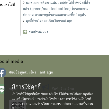
ผลของการดื่มกาแฟผสมชนิดไม่คั่ว/ชนิดที่คั่ว
ยบแดงไม่มี
แล้ว (green/roasted coffee) ในระยะยาว
ต่อการเผาผลาญน้ำตาลและภาวะดื้ออินซูลิน
ฤทธิ์ต้านโรคสะเก็ดเงินจากมังคุด
อ่านข่าวทั้งหมด
ocial media
ศนย์ข้อมูลสมุนไพร FanPage
มีการใช้คุกกี้
mpic_mupy
รับข้อร้องเรียน
เว็บไซต์นี้ใช้คุกกี้เพื่อปรับปรุงเว็บไซต์ให้ทำงานได้อย่างถูกต้อง
และเพื่อวิเคราะห์การเข้าเว็บไซต์ของเรา การใช้งานเว็บไซต์
ต่อแสดงว่าคุณยอมรับนโยบายของเรา
ประกาศความเป็นส่วน
ตัว...