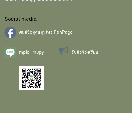
email: headpypi@mahidol.ac.th
Social media
ศนย์ข้อมูลสมุนไพร FanPage
mpic_mupy
รับข้อร้องเรียน