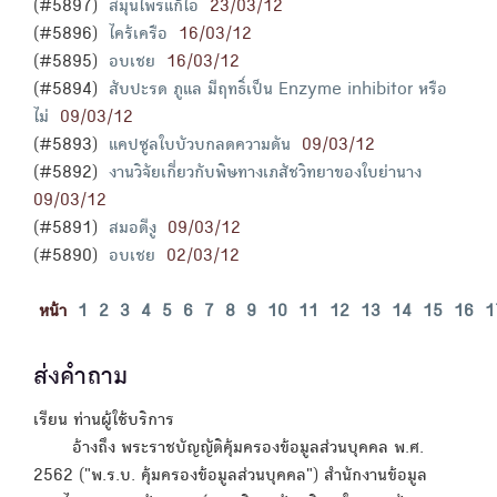
(#5897)
สมุนไพรแก้ไอ
23/03/12
(#5896)
ไคร้เครือ
16/03/12
(#5895)
อบเชย
16/03/12
(#5894)
สับปะรด ภูแล มีฤทธิ์เป็น Enzyme inhibitor หรือ
ไม่
09/03/12
(#5893)
แคปซูลใบบัวบกลดความดัน
09/03/12
(#5892)
งานวิจัยเกี่ยวกับพิษทางเภสัชวิทยาของใบย่านาง
09/03/12
(#5891)
สมอดีงู
09/03/12
(#5890)
อบเชย
02/03/12
หน้า
1
2
3
4
5
6
7
8
9
10
11
12
13
14
15
16
1
ส่งคำถาม
เรียน ท่านผู้ใช้บริการ
อ้างถึง พระราชบัญญัติคุ้มครองข้อมูลส่วนบุคคล พ.ศ.
2562 ("พ.ร.บ. คุ้มครองข้อมูลส่วนบุคคล") สำนักงานข้อมูล