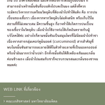
เกิน 55 องศาเซลเซียล และหากต้องการใช้ในรูปแบบผง ก็
สามารถนำเหง้าขมิ้นชันที่อบแห้งไปบดเป็นผง แต่สิ่งที่ควร
ระมัดระวังจากการเตรียมวัตถุดิบที่ต้องนำไปทำให้แห้ง คือ การปน
เปื้อนของเชื้อรา เนื่องจากหากวัตถุดิบไม่แห้งสนิท หรือเก็บไว้ใน
สถานที่ที่ไม่เหมาะสม มีความชื้นสูง ก็อาจทำให้เกิดการปนเปื้อน
ของเชื้อราในวัตถุดิบ เมื่อนำไปใช้อาจก่อให้เกิดอันตรายกับผู้
บริโภคได้ค่ะ อย่างไรก็ตามขมิ้นชันเป็นสมุนไพรที่ไม่นิยมนำไปทำชา
เนื่องจากสารกลุ่มเคอร์คูมินอยด์ (curcuminoid) สารสำคัญที่
พบในขมิ้นชันสามารถละลายได้ดีในตัวทำละลายที่เป็นแอลกอฮอล์
หรือน้ำมันมากกว่าน้ำเปล่า อีกทั้งขมิ้นชันให้สีเหลืองเข้มและกลิ่น
ค่อนข้างแรง เมื่อนำไปผสมกับชาก็จะรบกวนรสและกลิ่นของชาจน
หมดค่ะ
WEB LINK ที่เกี่ยวข้อง
คณะเภสัชศาสตร์ มหาวิทยาลัยมหิดล