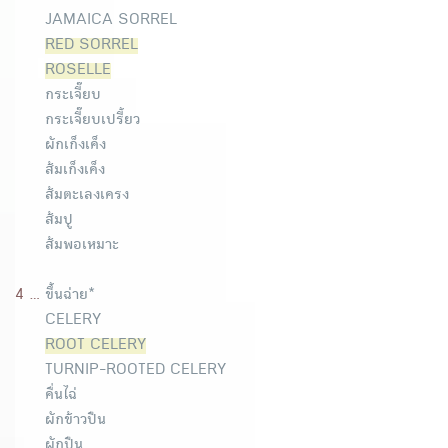
JAMAICA SORREL
RED SORREL
ROSELLE
กระเจี๊ยบ
กระเจี๊ยบเปรี้ยว
ผักเก็งเค็ง
ส้มเก็งเค็ง
ส้มตะเลงเครง
ส้มปู
ส้มพอเหมาะ
4 ...
ขึ้นฉ่าย*
CELERY
ROOT CELERY
TURNIP-ROOTED CELERY
คื่นไฉ่
ผักข้าวปืน
ผักปืน