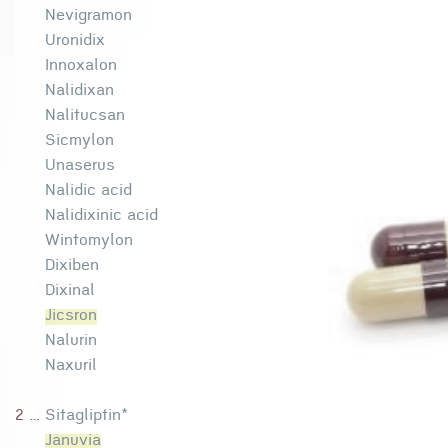
Nevigramon
Uronidix
Innoxalon
Nalidixan
Nalitucsan
Sicmylon
Unaserus
Nalidic acid
Nalidixinic acid
Wintomylon
Dixiben
Dixinal
Jicsron
Nalurin
Naxuril
2 ...
Sitagliptin*
Januvia