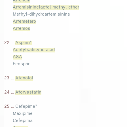
Artenam
Artemisininelactol methyl ether
Methyl-dihydroartemisinine
Artemetero
Artemos
22 ...
Aspirin*
Acetylsalicylic acid
ASA
Ecosprin
23 ...
Atenolol
24 ...
Atorvastatin
25 ...
Cefepime*
Maxipime
Cefepima