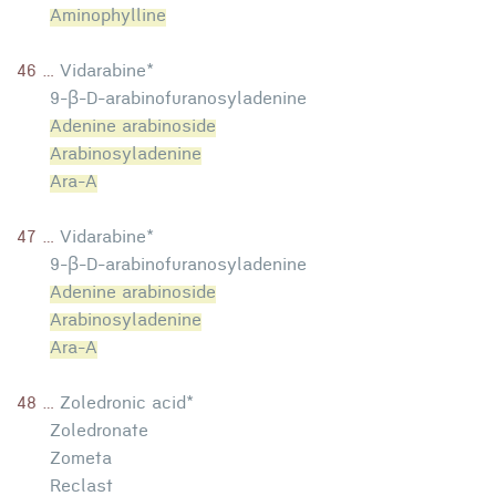
Aminophylline
46 ...
Vidarabine*
9-β-D-arabinofuranosyladenine
Adenine arabinoside
Arabinosyladenine
Ara-A
47 ...
Vidarabine*
9-β-D-arabinofuranosyladenine
Adenine arabinoside
Arabinosyladenine
Ara-A
48 ...
Zoledronic acid*
Zoledronate
Zometa
Reclast