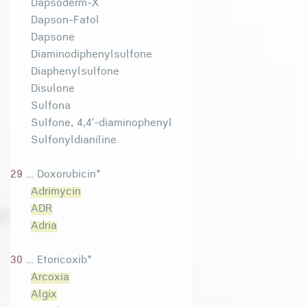
Dapsoderm-X
Dapson-Fatol
Dapsone
Diaminodiphenylsulfone
Diaphenylsulfone
Disulone
Sulfona
Sulfone, 4,4'-diaminophenyl
Sulfonyldianiline
29 ...
Doxorubicin*
Adrimycin
ADR
Adria
30 ...
Etoricoxib*
Arcoxia
Algix