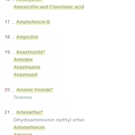
16 ...
Amoxyclav*
Amoxicillin and Clavulanic acid
17 ...
Amphotericin B
18 ...
Ampicillin
19 ...
Anastrozole*
Arimidex
Anastrazole
Anastrozol
20 ...
Arsenic trioxide*
Trisenox
21 ...
Artemether*
Dihydroartemisinin methyl ether
Artemetherum