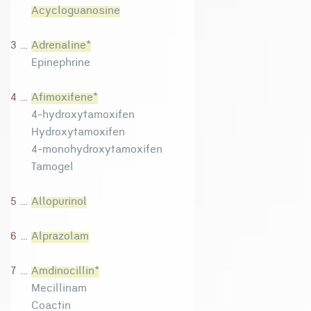
Acycloguanosine
3 ...
Adrenaline*
Epinephrine
4 ...
Afimoxifene*
4-hydroxytamoxifen
Hydroxytamoxifen
4-monohydroxytamoxifen
Tamogel
5 ...
Allopurinol
6 ...
Alprazolam
7 ...
Amdinocillin*
Mecillinam
Coactin