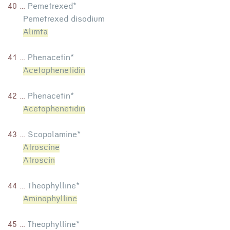
40 ...
Pemetrexed*
Pemetrexed disodium
Alimta
41 ...
Phenacetin*
Acetophenetidin
42 ...
Phenacetin*
Acetophenetidin
43 ...
Scopolamine*
Atroscine
Atroscin
44 ...
Theophylline*
Aminophylline
45 ...
Theophylline*