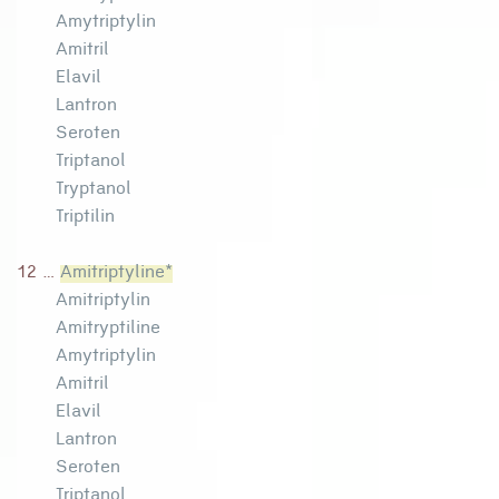
Amytriptylin
Amitril
Elavil
Lantron
Seroten
Triptanol
Tryptanol
Triptilin
12 ...
Amitriptyline*
Amitriptylin
Amitryptiline
Amytriptylin
Amitril
Elavil
Lantron
Seroten
Triptanol