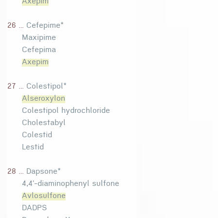
Axepim
26 ...
Cefepime*
Maxipime
Cefepima
Axepim
27 ...
Colestipol*
Alseroxylon
Colestipol hydrochloride
Cholestabyl
Colestid
Lestid
28 ...
Dapsone*
4,4'-diaminophenyl sulfone
Avlosulfone
DADPS