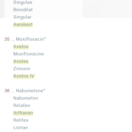
Singulair
Brondilat
Singular
Aerokast
35 ...
Moxifloxacin*
Avelox
Moxifloxacine
Avolex
Zimoxin
Avelox IV
36 ...
Nabumetone*
Nabumeton
Relafen
Arthaxan
Relifex
Listran