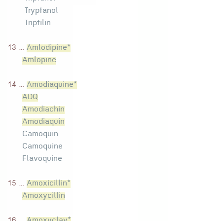
Tryptanol
Triptilin
13 ...
Amlodipine*
Amlopine
14 ...
Amodiaquine*
ADQ
Amodiachin
Amodiaquin
Camoquin
Camoquine
Flavoquine
15 ...
Amoxicillin*
Amoxycillin