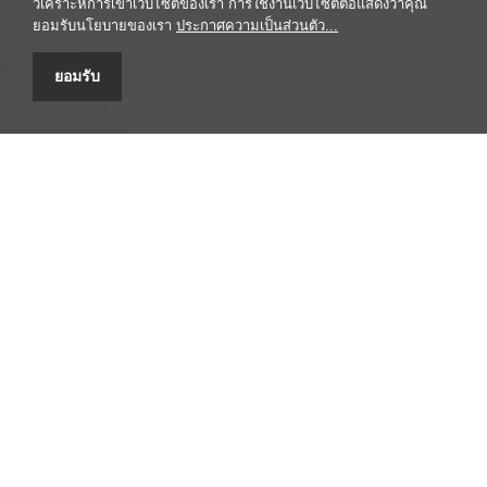
วิเคราะห์การเข้าเว็บไซต์ของเรา การใช้งานเว็บไซต์ต่อแสดงว่าคุณ
ยอมรับนโยบายของเรา
ประกาศความเป็นส่วนตัว...
ยอมรับ
ศูนยข้อมูลสมุนไพร คณะเภสัชศาสตร์ มหาวิทยาลัยมหิดล
447 ถนนศรีอยุธยา เขตราชเทวี กรุงเทพฯ 10400 โทรศัพท์/โทรสาร
0-2354-4327 email: headpypi@mahidol.ac.th
รับข้อร้องเรียน