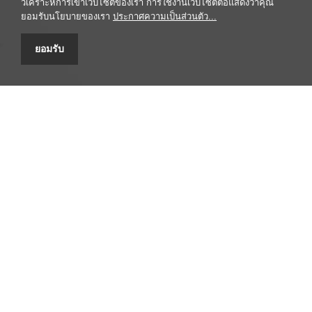
วิเคราะห์การเข้าเว็บไซต์ของเรา การใช้งานเว็บไซต์ต่อแสดงว่าคุณ
ยอมรับนโยบายของเรา
ประกาศความเป็นส่วนตัว...
ยอมรับ
ศูนยข้อมูลสมุนไพร คณะเภสัชศาสตร์ มหาวิทยาลัยมหิดล
447 ถนนศรีอยุธยา เขตราชเทวี กรุงเทพฯ 10400 โทรศัพท์/โทรสาร
0-2354-4327 email: headpypi@mahidol.ac.th
รับข้อร้องเรียน