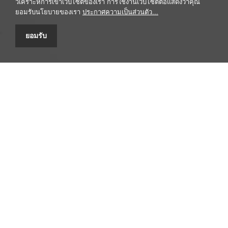
วิเคราะห์การเข้าเว็บไซต์ของเรา การใช้งานเว็บไซต์ต่อแสดงว่าคุณ
ยอมรับนโยบายของเรา
ประกาศความเป็นส่วนตัว...
ยอมรับ
ศูนยข้อมูลสมุนไพร คณะเภสัชศาสตร์ มหาวิทยาลัยมหิดล
447 ถนนศรีอยุธยา เขตราชเทวี กรุงเทพฯ 10400 โทรศัพท์/โทรสาร
0-2354-4327 email: headpypi@mahidol.ac.th
รับข้อร้องเรียน