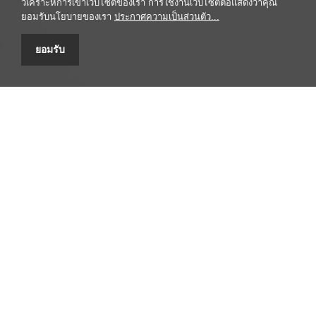
วิเคราะห์การเข้าเว็บไซต์ของเรา การใช้งานเว็บไซต์ต่อแสดงว่าคุณ
ยอมรับนโยบายของเรา
ประกาศความเป็นส่วนตัว...
ยอมรับ
ศูนยข้อมูลสมุนไพร คณะเภสัชศาสตร์ มหาวิทยาลัยมหิดล
447 ถนนศรีอยุธยา เขตราชเทวี กรุงเทพฯ 10400 โทรศัพท์/โทรสาร
0-2354-4327 email: headpypi@mahidol.ac.th
รับข้อร้องเรียน