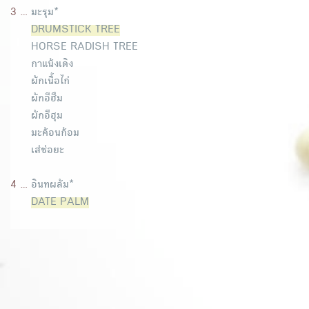
3 ...
มะรุม*
DRUMSTICK TREE
HORSE RADISH TREE
กาแน้งเดิง
ผักเนื้อไก่
ผักอีฮึม
ผักอีฮุม
มะค้อนก้อม
เส่ช่อยะ
4 ...
อินทผลัม*
DATE PALM