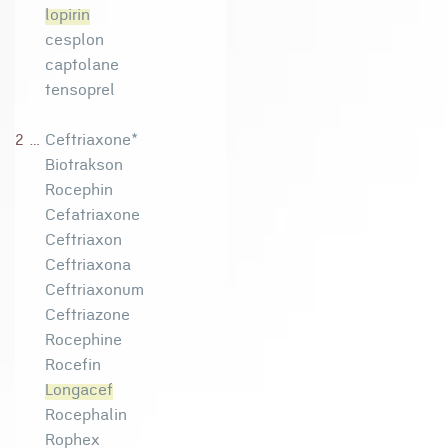
lopirin
cesplon
captolane
tensoprel
2 ...
Ceftriaxone*
Biotrakson
Rocephin
Cefatriaxone
Ceftriaxon
Ceftriaxona
Ceftriaxonum
Ceftriazone
Rocephine
Rocefin
Longacef
Rocephalin
Rophex