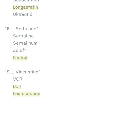
Sandostatin
Longastatin
Oktreotid
18 ...
Sertraline*
Sertralina
Sertralinum
Zoloft
Lustral
19 ...
Vincristine*
VCR
LCR
Leurocristine