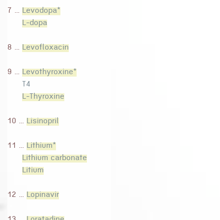
7 ...
Levodopa*
L-dopa
8 ...
Levofloxacin
9 ...
Levothyroxine*
T4
L-Thyroxine
10 ...
Lisinopril
11 ...
Lithium*
Lithium carbonate
Litium
12 ...
Lopinavir