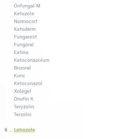
Orifungal M
Ketozole
Normocort
Ketoderm
Fungarest
Fungoral
Extina
Ketoconazolum
Brizoral
Kuric
Ketoconazol
Xolegel
Onofin K
Teryzolin
Terzolin
6 ...
Letrozole