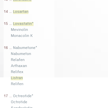
13 ...
Loratadine
14 ...
Losartan
15 ...
Lovastatin*
Mevinolin
Monacolin K
16 ...
Nabumetone*
Nabumeton
Relafen
Arthaxan
Relifex
Listran
Relifen
17 ...
Octreotide*
Octrotide