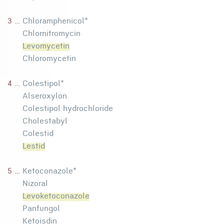
3 ...
Chloramphenicol*
Chlornitromycin
Levomycetin
Chloromycetin
4 ...
Colestipol*
Alseroxylon
Colestipol hydrochloride
Cholestabyl
Colestid
Lestid
5 ...
Ketoconazole*
Nizoral
Levoketoconazole
Panfungol
Ketoisdin