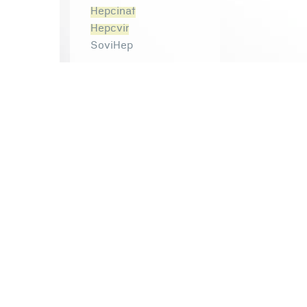
Hepcinat
Hepcvir
SoviHep