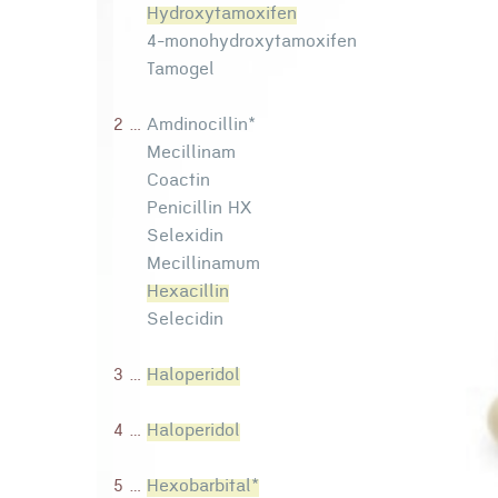
Hydroxytamoxifen
4-monohydroxytamoxifen
Tamogel
2 ...
Amdinocillin*
Mecillinam
Coactin
Penicillin HX
Selexidin
Mecillinamum
Hexacillin
Selecidin
3 ...
Haloperidol
4 ...
Haloperidol
5 ...
Hexobarbital*