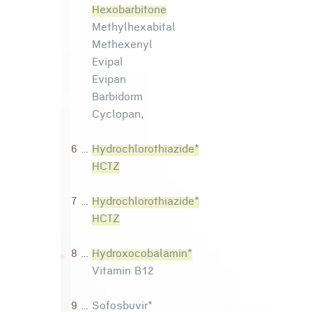
Hexobarbitone
Methylhexabital
Methexenyl
Evipal
Evipan
Barbidorm
Cyclopan,
6 ...
Hydrochlorothiazide*
HCTZ
7 ...
Hydrochlorothiazide*
HCTZ
8 ...
Hydroxocobalamin*
Vitamin B12
9 ...
Sofosbuvir*