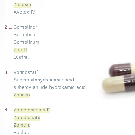
Zimoxin
Avelox IV
2 ...
Sertraline*
Sertralina
Sertralinum
Zoloft
Lustral
3 ...
Vorinostat*
Suberanilohydroxamic acid
suberoylanilide hydroxamic acid
Zolinza
4 ...
Zoledronic acid*
Zoledronate
Zometa
Reclast