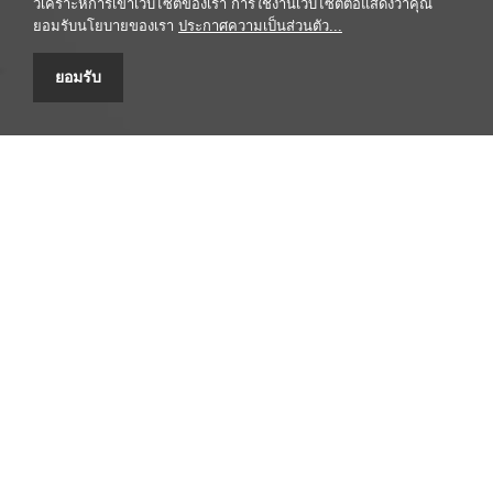
วิเคราะห์การเข้าเว็บไซต์ของเรา การใช้งานเว็บไซต์ต่อแสดงว่าคุณ
ยอมรับนโยบายของเรา
ประกาศความเป็นส่วนตัว...
ยอมรับ
ศูนยข้อมูลสมุนไพร คณะเภสัชศาสตร์ มหาวิทยาลัยมหิดล
447 ถนนศรีอยุธยา เขตราชเทวี กรุงเทพฯ 10400 โทรศัพท์/โทรสาร
0-2354-4327 email: headpypi@mahidol.ac.th
รับข้อร้องเรียน