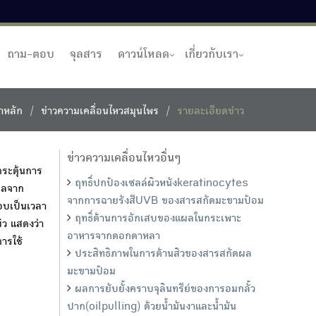
ถาม-ตอบ
จุลสาร
ดาวน์โหลด
เกี่ยวกับเรา
าหลัก
ข่าวความเคลื่อนไหวสมุนไพร
รายละเอียดข่าว
ข่าวความเคลื่อนไหวอื่นๆ
ระตุ้นการ
ฤทธิ์ปกป้องเซลล์ผิวหนังkeratinocytes
นผลจาก
จากการฉายรังสีUVB ของสารสกัดมะขามป้อม
อบเป็นเวลา
ฤทธิ์ต้านการอักเสบของแผลในกระเพาะ
ิว แสดงว่า
อาหารจากดอกดาหลา
ารใช้
ประสิทธิภาพในการต้านสิวของสารสกัดผล
มะขามป้อม
ผลการยับยั้งคราบจุลินทรีย์ของการอมกลั้ว
ปาก(oilpulling) ด้วยน้ำมันงาและน้ำมัน