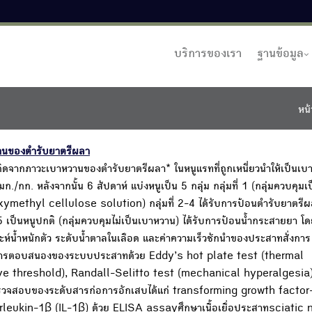
บริการของเรา
ฐานข้อมูล
หน้
านของตำรับยาตรีผลา
จากภาวะเบาหวานของตำรับยาตรีผลา* ในหนูแรทที่ถูกเหนี่ยวนำให้เป็นเบ
กก. หลังจากนั้น 6 สัปดาห์ แบ่งหนูเป็น 5 กลุ่ม กลุ่มที่ 1 (กลุ่มควบคุมเ
ymethyl cellulose solution) กลุ่มที่ 2-4 ได้รับการป้อนตำรับยาตรี
 เป็นหนูปกติ (กลุ่มควบคุมไม่เป็นเบาหวาน) ได้รับการป้อนน้ำกระสายยา โ
าะห์น้ำหนักตัว ระดับน้ำตาลในเลือด และค่าความเร็วชักนำของประสาทสั่งกา
การตอบสนองของระบบประสาทด้วย Eddy’s hot plate test (thermal
ive threshold), Randall-Selitto test (mechanical hyperalgesia
รวจสอบของระดับสารก่อการอักเสบได้แก่ transforming growth facto
leukin-1β (IL-1β) ด้วย ELISA assayศึกษาเนื้อเยื่อประสาทsciatic