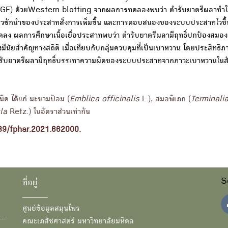
F) ด้วยWestern blotting จากผลการทดลองพบว่า ตำรับยาตรีผลาทำให
วามเร็วชักนำของประสาทสั่งการเพิ่มขึ้น และการตอบสนองของระบบประสาทไวข
ดลง ผลการศึกษาเนื้อเยื่อประสาทพบว่า ตำรับยาตรีผลามีฤทธิ์ปกป้องสมอง
ัยสำคัญทางสถิติ เมื่อเทียบกับกลุ่มควบคุมที่เป็นเบาหวาน โดยประสิทธิภ
 ตำรับยาตรีผลามีฤทธิ์บรรเทาความผิดของระบบประสาทจากภาวะเบาหวานในส
ด ได้แก่ มะขามป้อม (
Emblica officinalis
L.), สมอพิเภก (
Terminalia
la
Retz.) ในอัตราส่วนเท่ากัน
89/fphar.2021.662000.
S
ที่อยู่
ศูนย์ข้อมูลสมุนไพร
คณะเภสัชศาสตร์ มหาวิทยาลัยมหิดล