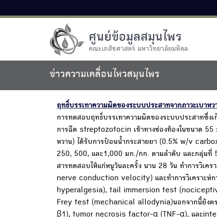
ศูนย์ข้อมูลสมุนไพร
คณะเภสัชศาสตร์ มหาวิทยาลัยมหิดล
ข่าวความเคลื่อนไหวสมุนไพร
ฤทธิ์บรรเทาความผิดของระบบประสาทจากภาวะเบาหว
การทดสอบฤทธิ์บรรเทาความผิดของระบบประสาทซึ่งเกิด
การฉีด streptozotocin เข้าทางช่องท้องในขนาด 55 มก./
หวาน) ได้รับการป้อนน้ำกระสายยา (0.5% w/v carbox
250, 500, และ1,000 มก./กก. ตามลำดับ และกลุ่มที่ 5
สารทดสอบให้แก่หนูวันละครั้ง นาน 28 วัน ทำการวิเคร
nerve conduction velocity) และทำการวิเคราะห์
hyperalgesia), tail immersion test (nocicept
Frey test (mechanical allodynia)นอกจากนี้ยังต
β1), tumor necrosis factor-α (TNF-α), และinter