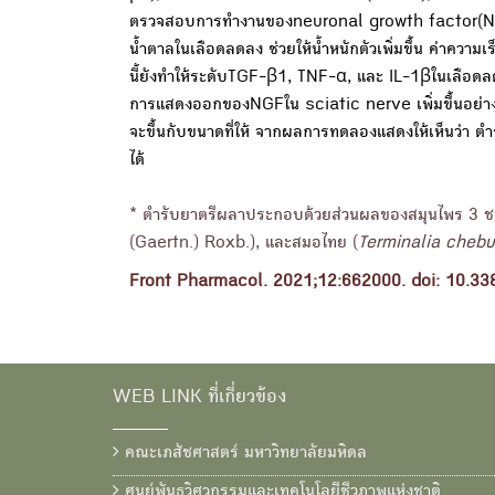
ตรวจสอบการทำงานของneuronal growth factor(NG
น้ำตาลในเลือดลดลง ช่วยให้น้ำหนักตัวเพิ่มขึ้น ค่าค
นี้ยังทำให้ระดับTGF-β1, TNF-α, และ IL-1βในเลือดล
การแสดงออกของNGFใน sciatic nerve เพิ่มขึ้นอย่างมีน
จะขึ้นกับขนาดที่ให้ จากผลการทดลองแสดงให้เห็นว่า
ได้
* ตำรับยาตรีผลาประกอบด้วยส่วนผลของสมุนไพร 3 ชนิ
(Gaertn.) Roxb.), และสมอไทย (
Terminalia chebu
Front Pharmacol. 2021;12:662000. doi: 10.33
WEB LINK ที่เกี่ยวข้อง
คณะเภสัชศาสตร์ มหาวิทยาลัยมหิดล
ศูนย์พันธุวิศวกรรมและเทคโนโลยีชีวภาพแห่งชาติ