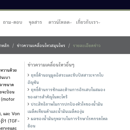
ถาม-ตอบ
จุลสาร
ดาวน์โหลด
เกี่ยวกับเรา
าหลัก
ข่าวความเคลื่อนไหวสมุนไพร
รายละเอียดข่าว
ข่าวความเคลื่อนไหวอื่นๆ
าหวานด้วย
ฤทธิ์ต้านอนุมูลอิสระและขับปัสสาวะจากใบ
ป็นเบา
อัญชัน
ผลาขนาด
ฤทธิ์ต้านการชักและต้านการอักเสบในสมอง
ดยจะป้อน
ของสารสำคัญในตะไคร้
ร (motor
ประสิทธิภาพในการปกป้องหัวใจของน้ำมัน
เมล็ดเทียนดำและน้ำมันเมล็ดองุ่น
), และ Von
ผลของน้ำมันกุหลาบในการรักษาโรคกรดไหล
r-β1 (TGF-
ย้อน
 nerveและ