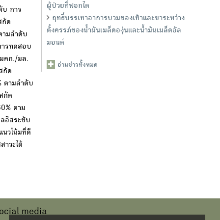
ผู้ป่วยที่ฟอกไต
ดับ การ
ฤทธิ์บรรเทาอาการบวมของเท้าและขาระหว่าง
สกัด
ตั้งครรภ์ของน้ำมันเมล็ดองุ่นและน้ำมันเมล็ดอัล
 ตามลำดับ
มอนด์
บ การทดสอบ
0 มคก./มล.
อ่านข่าวทั้งหมด
สกัด
% ตามลำดับ
สกัด
.60% ตาม
ูลอิสระขับ
นวโน้มที่ดี
สาวะได้
ocial media