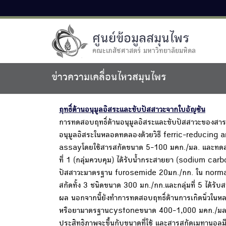
ศูนย์ข้อมูลสมุนไพร
คณะเภสัชศาสตร์ มหาวิทยาลัยมหิดล
ข่าวความเคลื่อนไหวสมุนไพร
ฤทธิ์ต้านอนุมูลอิสระและขับปัสสาวะจากใบอัญชัน
การทดสอบฤทธิ์ต้านอนุมูลอิสระและขับปัสสาวะของสา
อนุมูลอิสระในหลอดทดลองด้วยวิธี ferric-reducin
assayโดยใช้สารสกัดขนาด 5-100 มคก./มล. และทดสอบฤท
ที่ 1 (กลุ่มควบคุม) ได้รับน้ำกระสายยา (sodium ca
ปัสสาวะมาตรฐาน furosemide 20มก./กก. ใน normal sal
สกัดทั้ง 3 ชนิดขนาด 300 มก./กก.และกลุ่มที่ 5 ได้รับ
ผล นอกจากนี้ยังทำการทดสอบฤทธิ์ต้านการเกิดนิ่วใ
หรือยามาตรฐานcystoneขนาด 400-1,000 มคก./มล. และ
ประสิทธิภาพจะขึ้นกับขนาดที่ใช้ และสารสกัดเมทานอล