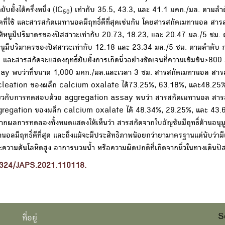
ยั้งได้ครึ่งหนึ่ง (IC
) เท่ากับ 35.5, 43.3, และ 41.1 มคก./มล. ตามลำ
50
ี่ใช้ และสารสกัดเมทานอลมีฤทธิ์ดีที่สุดเช่นกัน โดยสารสกัดเมทานอล สาร
ห้หนูมีปริมาตรของปัสสาวะเท่ากับ 20.73, 18.23, และ 20.47 มล./5 ชม.
e หนูมีปริมาตรของปัสสาวะเท่ากับ 12.18 และ 23.34 มล./5 ชม. ตามลำดั
สุด และสารสกัดจะแสดงฤทธิ์ยับยั้งการเกิดนิ่วอย่างชัดเจนที่ความเข้มข้น>80
ssay พบว่าที่ขนาด 1,000 มคก./มล.และเวลา 3 ชม. สารสกัดเมทานอล สาร
nucleation ของผลึก calcium oxalate ได้73.25%, 63.18%, และ48.25
ดียวกับการทดสอบด้วย aggregation assay พบว่า สารสกัดเมทานอล สาร
aggregation ของผลึก calcium oxalate ได้ 48.34%, 29.25%, และ 43
กผลการทดลองทั้งหมดแสดงให้เห็นว่า สารสกัดจากใบอัญชันมีฤทธิ์ต้านอนุม
อลมีฤทธิ์ดีที่สุด และถึงแม้จะมีประสิทธิภาพน้อยกว่ายามาตรฐานแต่นับว่ามีแ
วามดันโลหิตสูง อาการบวมน้ำ หรือความผิดปกติที่เกิดจากนิ่วในทางเดินปัส
.7324/JAPS.2021.110118.
S
ที่อยู่