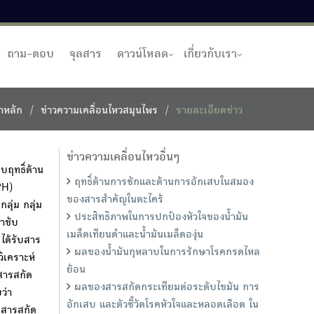
ถาม-ตอบ
จุลสาร
ดาวน์โหลด
เกี่ยวกับเรา
าหลัก
ข่าวความเคลื่อนไหวสมุนไพร
รายละเอียดข่าว
ข่าวความเคลื่อนไหวอื่นๆ
ฤทธิ์ต้าน
ฤทธิ์ต้านการชักและต้านการอักเสบในสมอง
PH)
ของสารสำคัญในตะไคร้
ุ่ม กลุ่ม
ประสิทธิภาพในการปกป้องหัวใจของน้ำมัน
าขับ
เมล็ดเทียนดำและน้ำมันเมล็ดองุ่น
ได้รับสาร
ผลของน้ำมันกุหลาบในการรักษาโรคกรดไหล
ิเคราะห์
ย้อน
สารสกัด
ผลของสารสกัดกระเทียมต่อระดับไขมัน การ
ว่า
อักเสบ และตัวชี้วัดโรคหัวใจและหลอดเลือด ใน
 สารสกัด