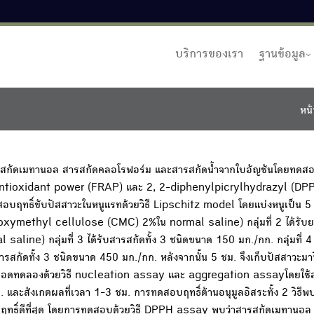
บริการของเรา
ฐานข้อมูล
หน้
รสกัดเมทานอล สารสกัดคลอโรฟอร์ม และสารสกัดน้ำจากใบอัญชันโดยทดสอบ
g antioxidant power (FRAP) และ 2, 2-diphenylpicrylhydrazyl (DP
ธิ์ขับปัสสาวะในหนูแรทด้วยวิธี Lipschitz model โดยแบ่งหนูเป็น 5 กล
rboxymethyl cellulose (CMC) 2%ใน normal saline) กลุ่มที่ 2 ได้รับย
ine) กลุ่มที่ 3 ได้รับสารสกัดทั้ง 3 ชนิดขนาด 150 มก./กก. กลุ่มที่ 4 
สารสกัดทั้ง 3 ชนิดขนาด 450 มก./กก. หลังจากนั้น 5 ชม. จึงเก็บปัสสาวะมาว
นหลอดทดลองด้วยวิธี nucleation assay และ aggregation assayโดยใช้
สังเกตผลที่เวลา 1-3 ชม. การทดสอบฤทธิ์ต้านอนุมูลอิสระทั้ง 2 วิธีพบ
มีฤทธิ์ดีที่สุด โดยการทดสอบด้วยวิธี DPPH assay พบว่าสารสกัดเมทานอล