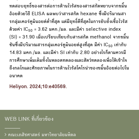
ทดสอบฤทธิ์ของสารต่อการต้านไวรัสของสารสกัดหยาบจากขมิ้น
อ้อยด้วยวิธี ELISA ผลพบว่าสารสกัด hexane ซึ่งมีปริมาณสา
รกลุ่มเคอร์คูมินอยด์ต่ำที่สุด แต่มีฤทธิ์ดีที่สุดในการยับยั้งเชื้อไวรัส
ด้วยค่า IC
= 3.62 มคก./มล. และมีค่า selective index
50
(SI) = 31.90 เมื่อเปรียบเทียบกับสารสกัด methanol จากขมิ้น
ชันซึ่งมีปริมาณสารกลุ่มเคอร์คูมินอยด์สูงที่สุด มีค่า IC
เท่ากับ
50
14.83 มคก./มล. และมีค่า SI เท่ากับ 2.80 อย่างไรก็ตามควรมี
การศึกษาเพิ่มเติมทั้งในหลอดทดลองและสัตว์ทดลองเพื่อให้เข้าใจ
ถึงกลไกและศักยภาพในการต้านไวรัสโคโรน่าของขมิ้นอ้อยต่อไปใน
อนาคต
Heliyon. 2024;10:e40569.
WEB LINK ที่เกี่ยวข้อง
คณะเภสัชศาสตร์ มหาวิทยาลัยมหิดล