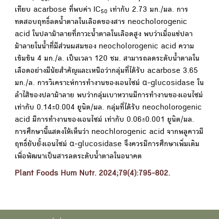
50
เทียบ acarbose ที่พบค่า IC
เท่ากับ 2.73 มก./มล. การ
50
ทดสอบฤทธิ์ลดน้ำตาลในเลือดของสาร neocholorogenic
acid ในปลาม้าลายที่ภาวะน้ำตาลในเลือดสูง พบว่าเมื่อแช่ปลา
ม้าลายในน้ำที่มีส่วนผสมของ neocholorogenic acid ความ
เข้มข้น 4 มก./ล. เป็นเวลา 120 ชม. สามารถลดระดับน้ำตาลใน
เลือดอย่างมีนัยสำคัญและเหนือว่ากลุ่มที่ได้รับ acarbose 3.65
มก./ล. การวิเคราะห์การทำงานของเอนไซม์ α-glucosidase ใน
ลำไส้ของปลาม้าลาย พบว่ากลุ่มเบาหวานมีการทำงานของเอนไซม์
เท่ากับ 0.14±0.004 ยูนิต/มล. กลุ่มที่ได้รับ neocholorogenic
acid มีการทำงานของเอนไซม์ เท่ากับ 0.06±0.001 ยูนิต/มล.
การศึกษานี้แสดงให้เห็นว่า neochlorogenic acid จากพลูคาวมี
ฤทธิ์ยับยั้งเอนไซม์ α-glucosidase จึงควรมีการศึกษาเพิ่มเติม
เพื่อพัฒนาเป็นสารลดระดับน้ำตาลในอนาคต
Plant Foods Hum Nutr. 2024;79(4):795-802.