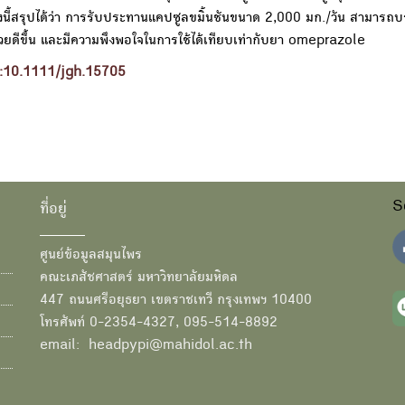
รั้งนี้สรุปได้ว่า การรับประทานแคปซูลขมิ้นชันขนาด 2,000 มก./วัน สามารถ
่วยดีขึ้น และมีความพึงพอใจในการใช้ได้เทียบเท่ากับยา omeprazole
i:10.1111/jgh.15705
S
ที่อยู่
ศูนย์ข้อมูลสมุนไพร
คณะเภสัชศาสตร์ มหาวิทยาลัยมหิดล
447 ถนนศรีอยุธยา เขตราชเทวี กรุงเทพฯ 10400
โทรศัพท์ 0-2354-4327, 095-514-8892
email: headpypi@mahidol.ac.th