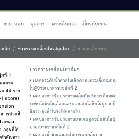
ถาม-ตอบ
จุลสาร
ดาวน์โหลด
เกี่ยวกับเรา
าหลัก
ข่าวความเคลื่อนไหวสมุนไพร
รายละเอียดข่าว
ข่าวความเคลื่อนไหวอื่นๆ
มที่ 1
ผลลดระดับน้ำตาลในเลือดของกระเจี๊ยบมอญ
ชันขนาด
ในผู้ป่วยเบาหวานชนิดที่ 2
ำนวน 44 ราย
ผลของการรับประทานผลิตภัณฑ์กระเทียมต่อ
A) score)
ระดับไขมันในเลือดและความดันโลหิตในผู้ป่วยที่
mension
มีภาวะถุงน้ำในรังไข่หลายใบ
อาการปวดมี
ผลของการรับประทานยาแคปซูลขมิ้นชันในผู้
รปวดของ
ป่วยเบาหวานชนิดที่ 2
ลุ่มที่ได้
ผลของน้ำมันเลมอนในการลดกลิ่นปาก
นัยสำคัญทาง