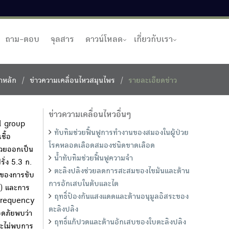
ถาม-ตอบ
จุลสาร
ดาวน์โหลด
เกี่ยวกับเรา
าหลัก
ข่าวความเคลื่อนไหวสมุนไพร
รายละเอียดข่าว
ข่าวความเคลื่อนไหวอื่นๆ
el group
ทับทิมช่วยฟื้นฟูการทำงานของสมองในผู้ป่วย
ชื้อ
โรคหลอดเลือดสมองชนิดขาดเลือด
่วยออกเป็น
น้ำทับทิมช่วยฟื้นฟูความจำ
ฝรั่ง 5.3 ก.
ตะลิงปลิงช่วยลดการสะสมของไขมันและต้าน
ี่ของการขับ
การอักเสบในตับและไต
t) และการ
ฤทธิ์ป้องกันแสงแดดและต้านอนุมูลอิสระของ
n frequency
ตะลิงปลิง
อดภัยพบว่า
ฤทธิ์แก้ปวดและต้านอักเสบของใบตะลิงปลิง
และไม่พบการ