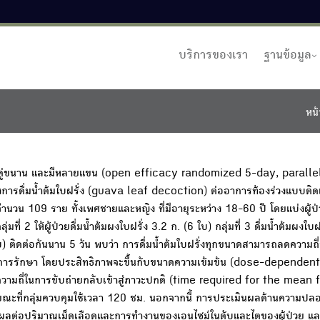
บริการของเรา
ฐานข้อมูล
หน้
ลุ่มคู่ขนาน และมีหลายแขน (open efficacy randomized 5-day, parall
รดื่มน้ำต้มใบฝรั่ง (guava leaf decoction) ต่ออาการท้องร่วงแบบติดเ
ำนวน 109 ราย ทั้งเพศชายและหญิง ที่มีอายุระหว่าง 18-60 ปี โดยแบ่งผู้ป
กลุ่มที่ 2 ให้ผู้ป่วยดื่มน้ำต้มผงใบฝรั่ง 3.2 ก. (6 ใบ) กลุ่มที่ 3 ดื่มน้ำต้มผงใบ
 ใบ) ติดต่อกันนาน 5 วัน พบว่า การดื่มน้ำต้มใบฝรั่งทุกขนาดสามารถลดความถ
้ารับการรักษา โดยประสิทธิภาพจะขึ้นกับขนาดความเข้มข้น (dose-dependen
ื่อให้ความถี่ในการขับถ่ายกลับเข้าสู่ภาวะปกติ (time required for the mea
ณะที่กลุ่มควบคุมใช้เวลา 120 ชม. นอกจากนี้ การประเมินผลด้านความปล
 ไม่ส่งผลต่อปริมาณเม็ดเลือดและการทำงานของเอนไซม์ในตับและไตของผู้ป่วย 