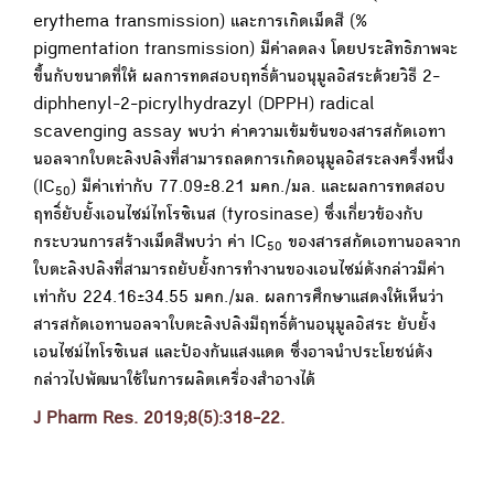
erythema transmission) และการเกิดเม็ดสี (%
pigmentation transmission) มีค่าลดลง โดยประสิทธิภาพจะ
ขึ้นกับขนาดที่ให้ ผลการทดสอบฤทธิ์ต้านอนุมูลอิสระด้วยวิธี 2-
diphhenyl-2-picrylhydrazyl (DPPH) radical
scavenging assay พบว่า ค่าความเข้มข้นของสารสกัดเอทา
นอลจากใบตะลิงปลิงที่สามารถลดการเกิดอนุมูลอิสระลงครึ่งหนึ่ง
(IC
) มีค่าเท่ากับ 77.09±8.21 มคก./มล. และผลการทดสอบ
50
ฤทธิ์ยับยั้งเอนไซม์ไทโรซิเนส (tyrosinase) ซึ่งเกี่ยวข้องกับ
กระบวนการสร้างเม็ดสีพบว่า ค่า IC
ของสารสกัดเอทานอลจาก
50
ใบตะลิงปลิงที่สามารถยับยั้งการทำงานของเอนไซม์ดังกล่าวมีค่า
เท่ากับ 224.16±34.55 มคก./มล. ผลการศึกษาแสดงให้เห็นว่า
สารสกัดเอทานอลจาใบตะลิงปลิงมีฤทธิ์ต้านอนุมูลอิสระ ยับยั้ง
เอนไซม์ไทโรซิเนส และป้องกันแสงแดด ซึ่งอาจนำประโยชน์ดัง
กล่าวไปพัฒนาใช้ในการผลิตเครื่องสำอางได้
J Pharm Res. 2019;8(5):318-22.