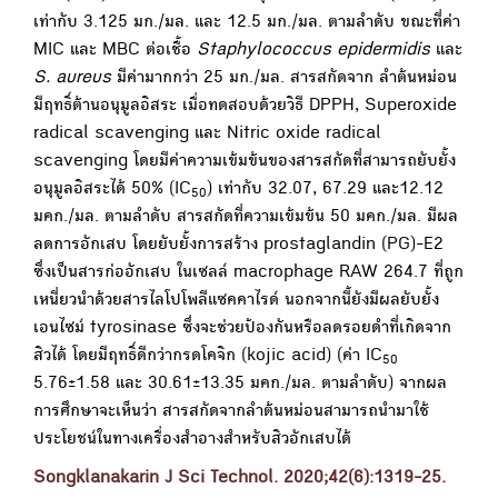
เท่ากับ 3.125 มก./มล. และ 12.5 มก./มล. ตามลำดับ ขณะที่ค่า
MIC และ MBC ต่อเชื้อ
Staphylococcus epidermidis
และ
S. aureus
มีค่ามากกว่า 25 มก./มล. สารสกัดจาก ลำต้นหม่อน
มีฤทธิ์ต้านอนุมูลอิสระ เมื่อทดสอบด้วยวิธี DPPH, Superoxide
radical scavenging และ Nitric oxide radical
scavenging โดยมีค่าความเข้มข้นของสารสกัดที่สามารถยับยั้ง
อนุมูลอิสระได้ 50% (IC
) เท่ากับ 32.07, 67.29 และ12.12
50
มคก./มล. ตามลำดับ สารสกัดที่ความเข้มข้น 50 มคก./มล. มีผล
ลดการอักเสบ โดยยับยั้งการสร้าง prostaglandin (PG)-E2
ซึ่งเป็นสารก่ออักเสบ ในเซลล์ macrophage RAW 264.7 ที่ถูก
เหนี่ยวนำด้วยสารไลโปโพลีแซคคาไรด์ นอกจากนี้ยังมีผลยับยั้ง
เอนไซม์ tyrosinase ซึ่งจะช่วยป้องกันหรือลดรอยดำที่เกิดจาก
สิวได้ โดยมีฤทธิ์ดีกว่ากรดโคจิก (kojic acid) (ค่า IC
50
5.76±1.58 และ 30.61±13.35 มคก./มล. ตามลำดับ) จากผล
การศึกษาจะเห็นว่า สารสกัดจากลำต้นหม่อนสามารถนำมาใช้
ประโยชน์ในทางเครื่องสำอางสำหรับสิวอักเสบได้
Songklanakarin J Sci Technol. 2020;42(6):1319-25.