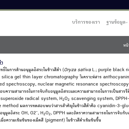
บริการของเรา
ฐานข้อมูล
หน้
ดำ
์ในการต้านอนุมูลอิสระในข้าวสีดำ (
Oryza sativa
L.; purple black ri
วย silica gel thin layer chromatography วิเคราะห์สาร anthocyanin
frared spectroscopy, nuclear magnetic resonance spectroscopy
วามสามารถในการจับกับอนุมูลอิสระและความสามารถในการเป็นสารรีดิว
, superoxide radical system, H
O
scavenging system, DPPH-
2
2
 method ผลการทดสอบพบว่าสารสำคัญในข้าวสีดำคือ cyanidin-3-gl
-
อนุมูลอิสระ OH, O2
, H
O
, DPPH และอัตราความสามารถในการจับกับอ
2
2
มื่อความเข้มข้นของเม็ดสี (pigment) ในข้าวสีดำเข้มข้นขึ้น