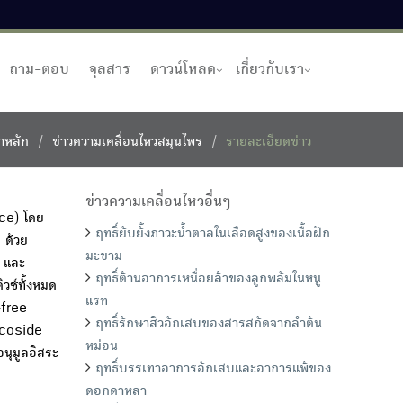
ถาม-ตอบ
จุลสาร
ดาวน์โหลด
เกี่ยวกับเรา
าหลัก
ข่าวความเคลื่อนไหวสมุนไพร
รายละเอียดข่าว
ข่าวความเคลื่อนไหวอื่นๆ
ce) โดย
ฤทธิ์ยับยั้งภาวะน้ำตาลในเลือดสูงของเนื้อฝัก
 ด้วย
มะขาม
 และ
ฤทธิ์ต้านอาการเหนื่อยล้าของลูกพลัมในหนู
ซ์ทั้งหมด
แรท
free
ฤทธิ์รักษาสิวอักเสบของสารสกัดจากลำต้น
ucoside
หม่อน
นุมูลอิสระ
ฤทธิ์บรรเทาอาการอักเสบและอาการแพ้ของ
ดอกดาหลา