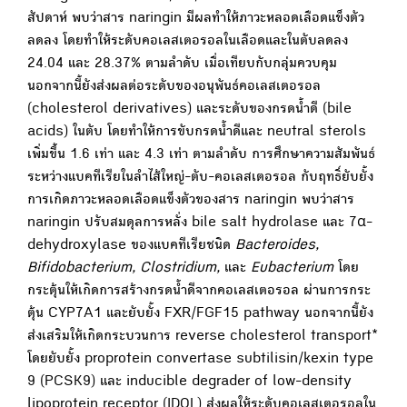
สัปดาห์ พบว่าสาร naringin มีผลทำให้ภาวะหลอดเลือดแข็งตัว
ลดลง โดยทำให้ระดับคอเลสเตอรอลในเลือดและในตับลดลง
24.04 และ 28.37% ตามลำดับ เมื่อเทียบกับกลุ่มควบคุม
นอกจากนี้ยังส่งผลต่อระดับของอนุพันธ์คอเลสเตอรอล
(cholesterol derivatives) และระดับของกรดน้ำดี (bile
acids) ในตับ โดยทำให้การขับกรดน้ำดีและ neutral sterols
เพิ่มขึ้น 1.6 เท่า และ 4.3 เท่า ตามลำดับ การศึกษาความสัมพันธ์
ระหว่างแบคทีเรียในลำไส้ใหญ่-ตับ-คอเลสเตอรอล กับฤทธิ์ยับยั้ง
การเกิดภาวะหลอดเลือดแข็งตัวของสาร naringin พบว่าสาร
naringin ปรับสมดุลการหลั่ง bile salt hydrolase และ 7α-
dehydroxylase ของแบคทีเรียชนิด
Bacteroides,
Bifidobacterium, Clostridium,
และ
Eubacterium
โดย
กระตุ้นให้เกิดการสร้างกรดน้ำดีจากคอเลสเตอรอล ผ่านการกระ
ตุ้น CYP7A1 และยับยั้ง FXR/FGF15 pathway นอกจากนี้ยัง
ส่งเสริมให้เกิดกระบวนการ reverse cholesterol transport*
โดยยับยั้ง proprotein convertase subtilisin/kexin type
9 (PCSK9) และ inducible degrader of low-density
lipoprotein receptor (IDOL) ส่งผลให้ระดับคอเลสเตอรอลใน