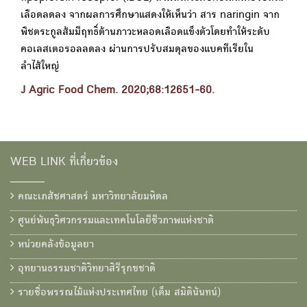
เลือดลดลง จากผลการศึกษาแสดงให้เห็นว่า สาร naringin จาก
พืชตระกูลส้มมีฤทธิ์ต้านภาวะหลอดเลือดแข็งตัวโดยทำให้ระดับ
คอเลสเตอรอลลดลง ผ่านการปรับสมดุลของแบคทีเรียใน
ลำไส้ใหญ่
J Agric Food Chem. 2020;68:12651-60.
WEB LINK ที่เกี่ยวข้อง
คณะเภสัชศาสตร์ มหาวิทยาลัยมหิดล
ศูนย์พันธุวิศวกรรมและเทคโนโลยีชีวภาพแห่งชาติ
หน่วยคลังข้อมูลยา
อุทยานธรรมชาติวิทยาสิรีรุกขชาติ
รายชื่อพรรณไม้แห่งประเทศไทย (เต็ม สมิตินันทน์)