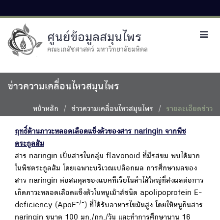
ศูนย์ข้อมูลสมุนไพร
Toggl
navig
คณะเภสัชศาสตร์ มหาวิทยาลัยมหิดล
ข่าวความเคลื่อนไหวสมุนไพร
หน้าหลัก
ข่าวความเคลื่อนไหวสมุนไพร
รายละเอียดข่าว
ฤทธิ์ต้านภาวะหลอดเลือดแข็งตัวของสาร naringin จากพืช
ตระกูลส้ม
สาร naringin เป็นสารในกลุ่ม flavonoid ที่มีรสขม พบได้มาก
ในพืชตระกูลส้ม โดยเฉพาะบริเวณเปลือกผล การศึกษาผลของ
สาร naringin ต่อสมดุลของแบคทีเรียในลำไส้ใหญ่ที่ส่งผลต่อการ
เกิดภาวะหลอดเลือดแข็งตัวในหนูเม้าส์ชนิด apolipoprotein E-
-/-
deficiency (ApoE
) ที่ได้รับอาหารไขมันสูง โดยให้หนูกินสาร
naringin ขนาด 100 มก./กก./วัน และทำการศึกษานาน 16