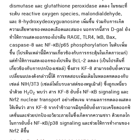
dismutase และ glutathione peroxidase ลดลง ในขณะที่
ระดับ reactive oxygen species, malondialdehyde,
และ 8-hydroxydeoxyguanosine เพิ่มขึ้น ร่วมกับการเกิด
ความเสียหายของหลอดเลือดและสมอง นอกจากนี้สาร D-gal ยัง
ทำให้การแสดงออกของโปรตีน RAGE, TLR4, IκB, Bax,
caspase-8 และ NF-κB/p65 phosphorylation ในตับเพิ่ม
ขึ้น (โปรตีนเหล่านี้มีความเกี่ยวข้องกับการกระตุ้นในเกิดภาวะแก่)
แต่ทำให้การแสดงออกของโปรตีน BcL-2 ลดลง (เป็นโปรตีนที่
เกี่ยวข้องกับการปกป้องเซลล์) ซึ่งสาร KF-8 สามารถยับยั้งความ
เปลี่ยนแปลงดังกล่าวนี้ได้ การทดสอบเพิ่มเติมในหลอดทดลองกับ
เซลล์ NIH/3T3 (เซลล์ไฟโบรบลาสต์ของหนูเม้าส์) ซึ่งถูกเหนี่ยว
นำด้วย H
O
พบว่า สาร KF-8 ยับยั้ง NF-κB signaling และ
2
2
Nrf2 nuclear transport อย่างชัดเจน จากผลการทดลองแสดง
ให้เห็นว่า สาร KF-8 จากรำข้าวอาจมีฤทธิ์ยับยั้งภาวะเครียดออกซิ
เดชั่นและช่วยปกป้องอวัยวะภายในซึ่งเกิดจากความชรา ด้วยกลไก
ในการยับยั้ง NF-κB/p38 signaling และช่วยให้การทำงานของ
Nrf2 ดีขึ้น