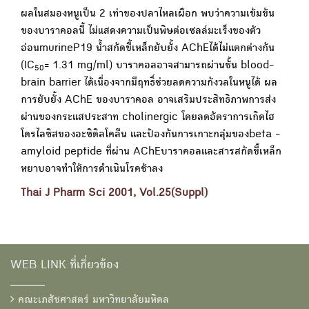
ผลในสมองหนูเป็น 2 เท่าของปลาไหลเผือก พบว่าความเข้มข้น
ของบาราคอลนี้ ไม่แสดงความเป็นพิษต่อเซลล์มะเร็งของตัว
อ่อนmurineP19 น้ำสกัดขี้เหล็กยับยั้ง AChEได้ไม่แตกต่างกัน
(IC
= 1.31 mg/ml) บาราคอลอาจสามารถผ่านชั้น blood-
50
brain barrier ได้เนื่องจากมีฤทธิ์ช่วยลดความกังวลในหนูได้ ผล
การยับยั้ง AChE ของบาราคอล อาจเสริมประสิทธิภาพการส่ง
ผ่านของกระแสประสาท cholinergic โดยลดอัตราการเกิดไฮ
โดรไลซิสของอะซิติลโคลีน และป้องกันการเกาะกลุ่มของbeta -
amyloid peptide ที่ผ่าน AChEบาราคอลและสารสกัดขี้เหล็ก
หยาบอาจทำให้การดำเนินโรคช้าลง
Thai J Pharm Sci 2001, Vol.25(Suppl)
WEB LINK ที่เกี่ยวข้อง
คณะเภสัชศาสตร์ มหาวิทยาลัยมหิดล