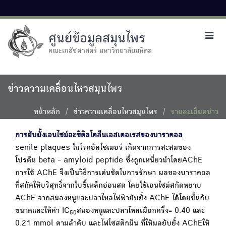
ศูนย์ข้อมูลสมุนไพร
Toggl
navig
คณะเภสัชศาสตร์ มหาวิทยาลัยมหิดล
ข่าวความเคลื่อนไหวสมุนไพร
หน้าหลัก
ข่าวความเคลื่อนไหวสมุนไพร
รายละเอียดข่าว
การยับยั้งเอนไซม์อะซิติลโคลีนเอสเตอเรสของบาราคอล
senile plaques ในโรคอัลไซเมอร์ เกิดจากการสะสมของ
โปรตีน beta - amyloid peptide ซึ่งถูกเหนี่ยวนำโดยAChE
การใช้ AChE จึงเป็นวิธีการเด่นชัดในการรักษา ผลของบาราคอล
ที่สกัดให้บริสุทธิ์จากใบขี้เหล็กอ่อนสด โดยใช้เอนไซม์สกัดหยาบ
AChE จากสมองหนูและปลาไหลไฟฟ้ายับยั้ง AChE ได้โดยขึ้นกับ
ขนาดและให้ค่า IC
สมองหนูและปลาไหลเผือกครึ่ง= 0.40 และ
50
0.21 mmol ตามลำดับ และไฟโซสติกมีน ที่ให้ผลยับยั้ง AChEให้