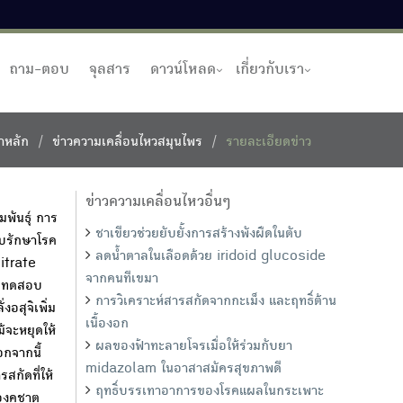
ถาม-ตอบ
จุลสาร
ดาวน์โหลด
เกี่ยวกับเรา
าหลัก
ข่าวความเคลื่อนไหวสมุนไพร
รายละเอียดข่าว
ข่าวความเคลื่อนไหวอื่นๆ
พันธุ์ การ
ชาเขียวช่วยยับยั้งการสร้างพังผืดในตับ
ับรักษาโรค
ลดน้ำตาลในเลือดด้วย iridoid glucoside
itrate
จากคนทีเขมา
ารทดสอบ
การวิเคราะห์สารสกัดจากกะเม็ง และฤทธิ์ต้าน
อสุจิเพิ่ม
เนื้องอก
้จะหยุดให้
ผลของฟ้าทะลายโจรเมื่อให้ร่วมกับยา
กจากนี้
midazolam ในอาสาสมัครสุขภาพดี
สกัดที่ให้
ฤทธิ์บรรเทาอาการของโรคแผลในกระเพาะ
องคชาต