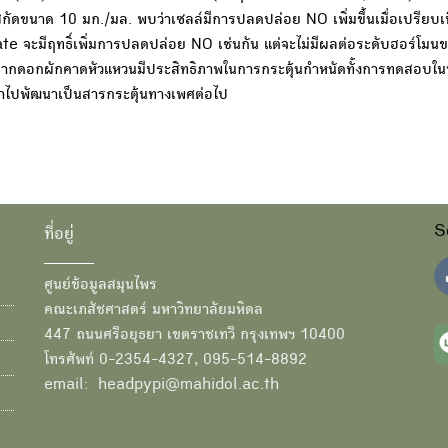
ดขนาด 10 มก./มล. พบว่าเซลล์มีการปลดปล่อย NO เพิ่มขึ้นเมื่อเปรียบเ
trate จะมีฤทธิ์เพิ่มการปลดปล่อย NO เช่นกัน แต่จะไม่มีผลต่อระดับฮอร์โมน
จากดอกผักคาดหัวแหวนมีประสิทธิภาพในการกระตุ้นกำหนัดทั้งการทดสอบใ
นำไปพัฒนาเป็นสารกระตุ้นทางเพศต่อไป
S
ที่อยู่
ศูนย์ข้อมูลสมุนไพร
คณะเภสัชศาสตร์ มหาวิทยาลัยมหิดล
447 ถนนศรีอยุธยา เขตราชเทวี กรุงเทพฯ 10400
โทรศัพท์ 0-2354-4327, 095-514-8892
email: headpypi@mahidol.ac.th