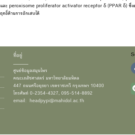
ะ peroxisome proliferator activator receptor δ (PPAR δ) ซึ่งผ
ฤทธิ์ต้านการอักเสบได้
S
ที่อยู่
ศูนย์ข้อมูลสมุนไพร
คณะเภสัชศาสตร์ มหาวิทยาลัยมหิดล
447 ถนนศรีอยุธยา เขตราชเทวี กรุงเทพฯ 10400
โทรศัพท์ 0-2354-4327, 095-514-8892
email: headpypi@mahidol.ac.th