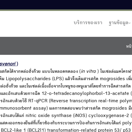
บริการของเรา
ฐานข้อมูล
หน้
svenori
)
งสกัดได้จากหล่อฮั่งก๊วย แบบในหลอดทดลอง (
in vitro
) ในเซลล์แมคโครฟ
ารเติม Lipopolysaccharides (LPS) แล้วจึงเติมสารสกัด mogrosides เพ
อฮั่งก๊วย และในเซลล์เนื้อเยื่อจากใบหนูของหนูเมาส์โดยทำการฉีดสารสกัด
ารบวมและอักเสบด้วยการฉีด 12-o-tetradecanoylophorbol-13-acetate (
นการอักเสบด้วยวิธี RT-qPCR (Reverse transcription real-time pol
d immunosorbent assay) ผลการทดสอบพบว่าสารสกัด mogrosides มี
นการอักเสบได้แก่ nitric oxide synthase (iNOS) cyclooxygenase-2
รแสดงออกของยีนส์ที่เกี่ยวข้องกับกระบวนการป้องกันการอักเสบได้แก่ po
BCL2-like 1 (BCL2l1) transformation-related protein 53/ p53