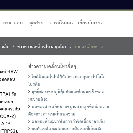
ถาม-ตอบ
จุลสาร
ดาวน์โหลด
เกี่ยวกับเรา
าหลัก
ข่าวความเคลื่อนไหวสมุนไพร
รายละเอียดข่าว
ข่าวความเคลื่อนไหวอื่นๆ
าจน์ RAW
โพลีฟีนอลในโกโก้กับการควบคุมอะโปไลโป
ื่อทดสอบ
โปรตีน
ฤทธิ์ต่อระบบภูมิคุ้มกันและต้านมะเร็งของ
TPA) วัด
มะขามป้อม
ymerase
ผลของสารสกัดมาตรฐานจากลูกซัดต่อความ
ผลลดระดับ
ต้องการทางเพศในเพศชาย
 (COX-2)
ผลของน้ำมะนาวในการกำจัดเชื้อมาลาเรีย
ly ADP-
นมถั่วเหลืองผสมนมขาดมันเนยที่เติมเชื้อ
 (TRP53),