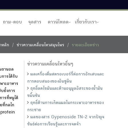
ถาม-ตอบ
จุลสาร
ดาวน์โหลด
เกี่ยวกับเรา
าหลัก
ข่าวความเคลื่อนไหวสมุนไพร
รายละเอียดข่าว
ข่าวความเคลื่อนไหวอื่นๆ
เมธานอล
ผลเครื่องดื่มสตรอเบอร์รี่ต่อการอักเสบและ
บการได้รับ
การตอบสนองของอินซูลิน
ะเพาะอาหาร
ฤทธิ์ลดไขมันและต้านอนุมูลอิสระของน้ำมัน
บยั้งการ
ขมิ้นชัน
ารที่หนูได้
ฤทธิ์ต้านการเกิดแผลในกระเพาะอาหารของ
ยที่กลไก
กระชาย
 protein
ผลของสาร Gypenoside TN-2 จากปัญจ
ขันธ์ต่อการเรียนรู้และการจดจำ