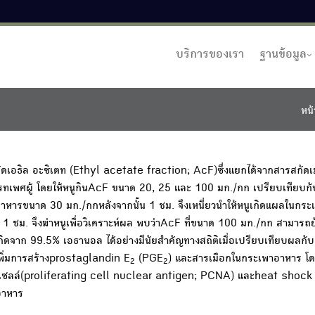
บริการของเรา
ฐานข้อมูล
หน้
อธิล อะซิเตท (Ethyl acetate fraction; AcF)ซึ่งแยกได้จากสารสกัด
รทเพศผู้ โดยให้หนูกินAcF ขนาด 20, 25 และ 100 มก./กก เปรียบเทียบกั
อาหารขนาด 30 มก./กกหลังจากนั้น 1 ชม. จึงเหนี่ยวนำให้หนูเกิดแผลในกร
1 ชม. จึงฆ่าหนูเพื่อวิเคราะห์ผล พบว่าAcF ที่ขนาด 100 มก./กก สามารถยั
เกิดจาก 99.5% เอธานอล ได้อย่างมีนัยสำคัญทางสถิติเมื่อเปรียบเทียบผลกับก
เพิ่มการสร้างprostaglandin E
(PGE
) และสารเมือกในกระเพาอาหาร โด
2
2
างเซลล์(proliferating cell nuclear antigen; PCNA) และheat shock
อาหาร