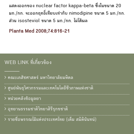
แสดงออกของ nuclear factor kappa-beta ซึ่งในขนาด 20
มก./กก. จะออกฤทธิ์เทียบเท่ากับ nimodipine ขนาด 5 มก./กก.
ส่วน isosteviol ขนาด 5 มก./กก. ไม่ได้ผล
Planta Med 2008;74:816-21
WEB LINK ที่เกี่ยวข้อง
คณะเภสัชศาสตร์ มหาวิทยาลัยมหิดล
ศูนย์พันธุวิศวกรรมและเทคโนโลยีชีวภาพแห่งชาติ
หน่วยคลังข้อมูลยา
อุทยานธรรมชาติวิทยาสิรีรุกขชาติ
รายชื่อพรรณไม้แห่งประเทศไทย (เต็ม สมิตินันทน์)