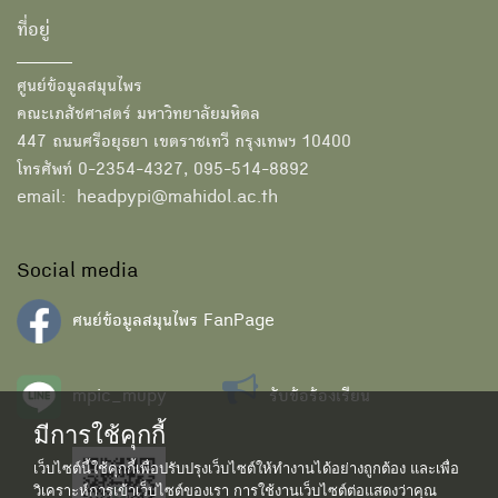
ที่อยู่
ศูนย์ข้อมูลสมุนไพร
คณะเภสัชศาสตร์ มหาวิทยาลัยมหิดล
447 ถนนศรีอยุธยา เขตราชเทวี กรุงเทพฯ 10400
โทรศัพท์ 0-2354-4327, 095-514-8892
email: headpypi@mahidol.ac.th
Social media
ศนย์ข้อมูลสมุนไพร FanPage
mpic_mupy
รับข้อร้องเรียน
มีการใช้คุกกี้
เว็บไซต์นี้ใช้คุกกี้เพื่อปรับปรุงเว็บไซต์ให้ทำงานได้อย่างถูกต้อง และเพื่อ
วิเคราะห์การเข้าเว็บไซต์ของเรา การใช้งานเว็บไซต์ต่อแสดงว่าคุณ