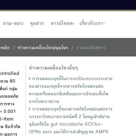
ถาม-ตอบ
จุลสาร
ดาวน์โหลด
เกี่ยวกับเรา
าหลัก
ข่าวความเคลื่อนไหวสมุนไพร
รายละเอียดข่าว
ข่าวความเคลื่อนไหวอื่นๆ
ontrolled
การทดสอบฤทธิ์ในการปกป้องระบบประสาท
จำนวน 80
ของสารออกฤทธิ์จากสารสกัดใบหม่อนต่อ
แก่ กลุ่ม
ความเครียดออกซิเดชันและการอักเสบที่เกิด
ามปลอดภัย
จากโรคเบาหวาน
าการทาง
การทดสอบฤทธิ์ของสารสกัดใบหม่อนต่อการ
< 0.001
บรรเทาโรคเบาหวานชนิดที่ 2 ในหนูเม้าส์ผ่าน
36-Item
จุลินทรีย์ใน gut microbiota-SCFAs-
พ ข้อจำกัด
GPRs axis และวิถีการส่งสัญญาณ AMPK
ลอก ผลการ