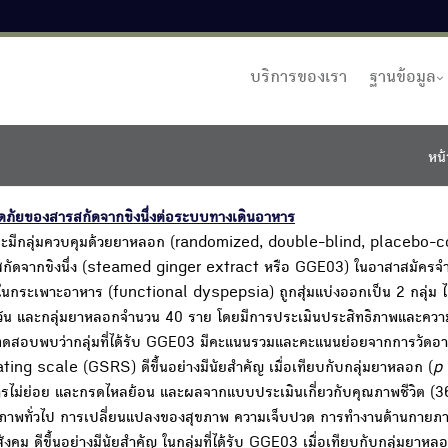
บริการของเรา
ฐานข้อมูล
หน้
ดภัยของสารสกัดจากขิงนึ่งต่อระบบทางเดินอาหาร
 และมีกลุ่มควบคุมด้วยยาหลอก (randomized, double-blind, placebo-c
รสกัดจากขิงนึ่ง (steamed ginger extract หรือ GGE03) ในอาสาสมัคร
ลในกระเพาะอาหาร (functional dyspepsia) ถูกสุ่มแบ่งออกเป็น 2 กลุ่ม ได้
วัน และกลุ่มยาหลอกจำนวน 40 ราย โดยมีการประเมินประสิทธิภาพและคว
รทดสอบพบว่ากลุ่มที่ได้รับ GGE03 มีคะแนนรวมและคะแนนย่อยจากการวัดอ
g scale (GSRS) ดีขึ้นอย่างมีนัยสำคัญ เมื่อเทียบกับกลุ่มยาหลอก (
p
หารไม่ย่อย และกรดไหลย้อน และผลจากแบบประเมินเกี่ยวกับคุณภาพชีวิต (
ขภาพทั่วไป การเปลี่ยนแปลงของสุขภาพ ความเจ็บปวด การทำงานด้านกายภา
คม ดีขึ้นอย่างมีนัยสำคัญ ในกลุ่มที่ได้รับ GGE03 เมื่อเทียบกับกลุ่มยาห