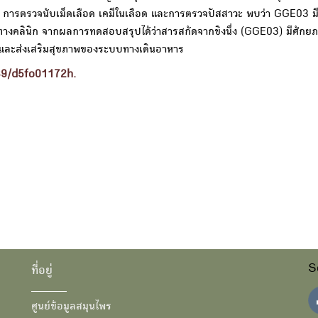
์ การตรวจนับเม็ดเลือด เคมีในเลือด และการตรวจปัสสาวะ พบว่า GGE03 ม
ัญทางคลินิก จากผลการทดสอบสรุปได้ว่าสารสกัดจากขิงนึ่ง (GGE03) มีศักยภ
รุงและส่งเสริมสุขภาพของระบบทางเดินอาหาร
39/d5fo01172h.
S
ที่อยู่
ศูนย์ข้อมูลสมุนไพร