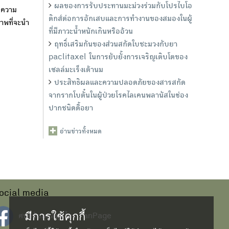
ผลของการรับประทานมะม่วงร่วมกับโปรไบโอ
ีความ
ติกส์ต่อการอักเสบและการทำงานของสมองในผู้
าพที่จะนำ
ที่มีภาวะน้ำหนักเกินหรืออ้วน
ฤทธิ์เสริมกันของส่วนสกัดใบชะมวงกับยา
paclitaxel ในการยับยั้งการเจริญเติบโตของ
เซลล์มะเร็งเต้านม
ประสิทธิผลและความปลอดภัยของสารสกัด
จากรากโบตั๋นในผู้ป่วยโรคไลเคนพลานัสในช่อง
ปากชนิดดื้อยา
อ่านข่าวทั้งหมด
ocial media
มีการใช้คุกกี้
ศนย์ข้อมูลสมุนไพร FanPage