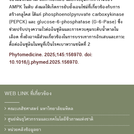
ของแนวกั้นลำไส้ ลดการอักเสบ และกระตุ้นการทำงานของ
AMPK ในตับ ส่งผลให้เกิดการยับยั้งเอนไซม์ที่เกี่ยวข้องกับการ
สร้างกลูโคส ได้แก่ phosphoenolpyruvate carboxykinase
(PEPCK) และ glucose-6-phosphatase (G-6-Pase) ซึ่ง
ช่วยปรับปรุงความไวต่ออินซูลินและการควบคุมระดับน้ำตาลใน
เลือด ทั้งยังอาจมีส่วนเกี่ยวข้องในการบรรเทาการอักเสบและภาวะ
ดื้อต่ออินซูลินในหนูที่เป็นโรคเบาหวานชนิดที่ 2
Phytomedicine. 2025;145:156970. doi:
10.1016/j.phymed.2025.156970.
WEB LINK ที่เกี่ยวข้อง
คณะเภสัชศาสตร์ มหาวิทยาลัยมหิดล
ศูนย์พันธุวิศวกรรมและเทคโนโลยีชีวภาพแห่งชาติ
หน่วยคลังข้อมูลยา