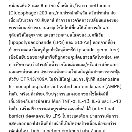
หม่อนแห้ง 2 และ 8 ก./กก.น้ำหนักตัว/วัน ยา metformin
(Glucophage) 200 มก./กก.น้ำหนักตัว/วัน หรือน้ำกลั่น ต่อ
เนื่องเป็นเวลา 10 สัปดาห์ ทำการตรวจวัดการเปลี่ยนแปลงของ
พารามิเตอร์การเผาผลาญ ไซโตไคน์ที่ก่อให้เกิดการอักเสบ
จุลินทรีย์ในอุจจาระ และสารเมตาบอไลต์ของแบคทีเรีย
[lipopolysaccharide (LPS) และ SCFAs] นอกจากนี้ยัง
ทำการทดลองในหนูที่ถูกกำจัดจุลินทรีย์ (pseudo-germ-free)
เพื่อยืนยันผลของจุลินทรีย์ที่ถูกควบคุมโดยสารสกัดใบหม่อน ผล
การศึกษาพบว่าสารสกัดน้ำจากใบหม่อนและ/หรือสารสกัดเอทา
นอลจากใบหม่อน สามารถเพิ่มความไวต่ออินซูลินผ่านการกระตุ้น
ตัวรับ GPR43/109A ในลำไส้ใหญ่ และกระตุ้นวิถี adenosine
5'-monophosphate-activated protein kinase (AMPK)
ในตับ พร้อมทั้งช่วยปรับปรุงการแสดงออกของไซโตไคน์ที่
เกี่ยวข้องกับการอักเสบ ได้แก่ TNF-α, IL-1β, IL-6 และ IL-10
ในตับ เสริมสร้างความสมบูรณ์ของแนวกั้นลำไส้ (intestinal
barrier) ส่งผลลดระดับ LPS ในกระแสเลือด ผ่านการเพิ่มการ
แสดงออกของโปรตีนที่ทำหน้าที่เป็นโครงสร้างเชื่อมต่อระหว่าง
เซลล์เยื่อบุ (tight junction proteins) เช่น Zonula