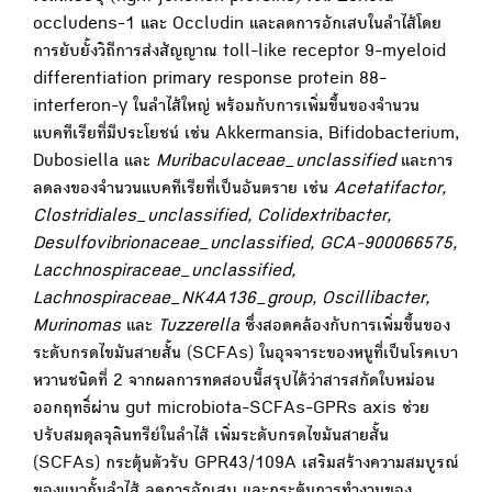
occludens-1 และ Occludin และลดการอักเสบในลำไส้โดย
การยับยั้งวิถีการส่งสัญญาณ toll-like receptor 9-myeloid
differentiation primary response protein 88-
interferon-γ ในลำไส้ใหญ่ พร้อมกับการเพิ่มขึ้นของจำนวน
แบคทีเรียที่มีประโยชน์ เช่น Akkermansia, Bifidobacterium,
Dubosiella และ
Muribaculaceae_unclassified
และการ
ลดลงของจำนวนแบคทีเรียที่เป็นอันตราย เช่น
Acetatifactor,
Clostridiales_unclassified, Colidextribacter,
Desulfovibrionaceae_unclassified, GCA-900066575,
Lacchnospiraceae_unclassified,
Lachnospiraceae_NK4A136_group, Oscillibacter,
Murinomas
และ
Tuzzerella
ซึ่งสอดคล้องกับการเพิ่มขึ้นของ
ระดับกรดไขมันสายสั้น (SCFAs) ในอุจจาระของหนูที่เป็นโรคเบา
หวานชนิดที่ 2 จากผลการทดสอบนี้สรุปได้ว่าสารสกัดใบหม่อน
ออกฤทธิ์ผ่าน gut microbiota-SCFAs-GPRs axis ช่วย
ปรับสมดุลจุลินทรีย์ในลำไส้ เพิ่มระดับกรดไขมันสายสั้น
(SCFAs) กระตุ้นตัวรับ GPR43/109A เสริมสร้างความสมบูรณ์