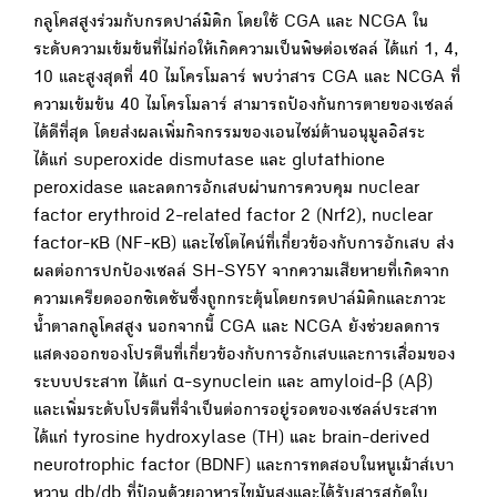
กลูโคสสูงร่วมกับกรดปาล์มิติก โดยใช้ CGA และ NCGA ใน
ระดับความเข้มข้นที่ไม่ก่อให้เกิดความเป็นพิษต่อเซลล์ ได้แก่ 1, 4,
10 และสูงสุดที่ 40 ไมโครโมลาร์ พบว่าสาร CGA และ NCGA ที่
ความเข้มข้น 40 ไมโครโมลาร์ สามารถป้องกันการตายของเซลล์
ได้ดีที่สุด โดยส่งผลเพิ่มกิจกรรมของเอนไซม์ต้านอนุมูลอิสระ
ได้แก่ superoxide dismutase และ glutathione
peroxidase และลดการอักเสบผ่านการควบคุม nuclear
factor erythroid 2-related factor 2 (Nrf2), nuclear
factor-κB (NF-κB) และไซโตไคน์ที่เกี่ยวข้องกับการอักเสบ ส่ง
ผลต่อการปกป้องเซลล์ SH-SY5Y จากความเสียหายที่เกิดจาก
ความเครียดออกซิเดชันซึ่งถูกกระตุ้นโดยกรดปาล์มิติกและภาวะ
น้ำตาลกลูโคสสูง นอกจากนี้ CGA และ NCGA ยังช่วยลดการ
แสดงออกของโปรตีนที่เกี่ยวข้องกับการอักเสบและการเสื่อมของ
ระบบประสาท ได้แก่ α-synuclein และ amyloid-β (Aβ)
และเพิ่มระดับโปรตีนที่จำเป็นต่อการอยู่รอดของเซลล์ประสาท
ได้แก่ tyrosine hydroxylase (TH) และ brain-derived
neurotrophic factor (BDNF) และการทดสอบในหนูเม้าส์เบา
หวาน db/db ที่ป้อนด้วยอาหารไขมันสูงและได้รับสารสกัดใบ