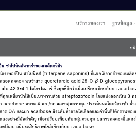
บริการของเรา
ฐานข้อมูล
หน้
น ซาโปนินส์จากรำของเมล็ดควินัว
รเทอร์ปีน ซาโปนินส์ (triterpene saponins) ที่แยกได้จากรำของเมล็ดคว
นหลอดทดลอง พบว่าสาร queretaroic acid 28-O-
β
-D-glucopyranosy
่ากับ 42.3±4.1 ไมโครโมลาร์ ซึ่งฤทธิ์ดีกว่าเมื่อเปรียบเทียบกับยา acarbose 
ที่ถูกเหนี่ยวนำให้เป็นเบาหวานด้วย streptozotocin โดยแบ่งออกเป็น 3 กลุ่
รับยา acarbose ขนาด 4 มก./กก.และกลุ่มควบคุม ประเมินผลโดยวัดระดับน้ำ
้รับสาร QA และยา acarbose มีระดับน้ำตาลในเลือดและค่าพื้นที่ใต้กราฟของ
อย่างมีนัยสำคัญ เมื่อเปรียบเทียบกับกลุ่มควบคุม ผลการทดลองนี้แสดงให
ดได้อย่างมีประสิทธิภาพใกล้เคียงกับยา acarbose