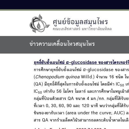
ศูนย์ข้อมูลสมุนไพร
คณะเภสัชศาสตร์ มหาวิทยาลัยมหิดล
ข่าวความเคลื่อนไหวสมุนไพร
ฤทธิ์ยับยั้งเอนไซม์
α
-glucosidase ของสารไตรเทอร์ปี
การศึกษาฤทธิ์ยับยั้งเอนไซม์
α
-glucosidase ของสารไต
(
Chenopodium quinoa
Willd.) จำนวน 16 ชนิด ใ
(QA) มีฤทธิ์ดีที่สุดในการยับยั้งเอนไซม์ โดยมีค่า IC
เท
50
IC
เท่ากับ 56 ไมโคร โมลาร์ และการศึกษาในหนูเม้าส์
50
กลุ่มที่ป้อนด้วยสาร QA ขนาด 4 มก./กก. กลุ่มที่ได้
ที่เวลา 0, 30, 60, 90 และ 120 นาที พบว่ากลุ่มที่ได
ข้นของยากับเวลา (area under the curve; AUC) ลดลง
สาร QA จากรำเมล็ดควินัวสามารถลดระดับน้ำตาลในเลือ