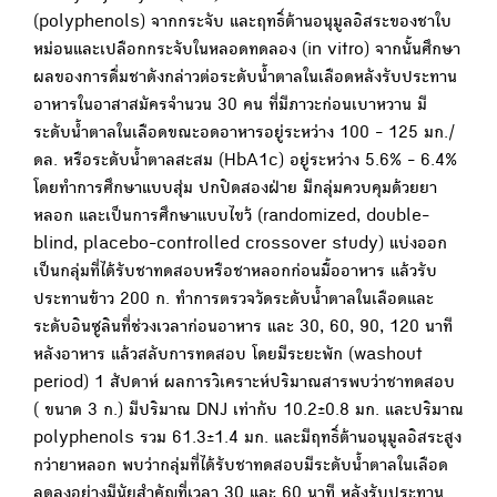
(polyphenols) จากกระจับ และฤทธิ์ต้านอนุมูลอิสระของชาใบ
หม่อนและเปลือกกระจับในหลอดทดลอง (in vitro) จากนั้นศึกษา
ผลของการดื่มชาดังกล่าวต่อระดับน้ำตาลในเลือดหลังรับประทาน
อาหารในอาสาสมัครจำนวน 30 คน ที่มีภาวะก่อนเบาหวาน มี
ระดับน้ำตาลในเลือดขณะอดอาหารอยู่ระหว่าง 100 - 125 มก./
ดล. หรือระดับน้ำตาลสะสม (HbA1c) อยู่ระหว่าง 5.6% - 6.4%
โดยทำการศึกษาแบบสุ่ม ปกปิดสองฝ่าย มีกลุ่มควบคุมด้วยยา
หลอก และเป็นการศึกษาแบบไขว้ (randomized, double-
blind, placebo-controlled crossover study) แบ่งออก
เป็นกลุ่มที่ได้รับชาทดสอบหรือชาหลอกก่อนมื้ออาหาร แล้วรับ
ประทานข้าว 200 ก. ทำการตรวจวัดระดับน้ำตาลในเลือดและ
ระดับอินซูลินที่ช่วงเวลาก่อนอาหาร และ 30, 60, 90, 120 นาที
หลังอาหาร แล้วสลับการทดสอบ โดยมีระยะพัก (washout
period) 1 สัปดาห์ ผลการวิเคราะห์ปริมาณสารพบว่าชาทดสอบ
( ขนาด 3 ก.) มีปริมาณ DNJ เท่ากับ 10.2±0.8 มก. และปริมาณ
polyphenols รวม 61.3±1.4 มก. และมีฤทธิ์ต้านอนุมูลอิสระสูง
กว่ายาหลอก พบว่ากลุ่มที่ได้รับชาทดสอบมีระดับน้ำตาลในเลือด
ลดลงอย่างมีนัยสำคัญที่เวลา 30 และ 60 นาที หลังรับประทาน