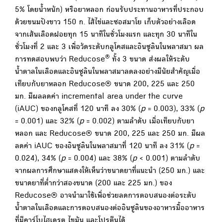
5% โดยน้ำหนัก) หรือยาหลอก ก่อนรับประทานอาหารที่ประกอบ
ด้วยขนมปังขาว 150 ก. ไส้ไข่และซอสมาโย เก็บตัวอย่างเลือด
จากเส้นเลือดฝอยทุก 15 นาทีในชั่วโมงแรก และทุก 30 นาทีใน
ชั่วโมงที่ 2 และ 3 เพื่อวัดระดับกลูโคสและอินซูลินในพลาสมา ผล
®
การทดสอบพบว่า Reducose
ทั้ง 3 ขนาด ส่งผลให้ระดับ
น้ำตาลในเลือดและอินซูลินในพลาสมาลดลงอย่างมีนัยสำคัญเมื่อ
เทียบกับยาหลอก Reducose® ขนาด 200, 225 และ 250
มก. มีผลลดค่า incremental area under the curve
(iAUC) ของกลูโคสที่ 120 นาที ลง 30% (
p
= 0.003), 33% (
p
= 0.001) และ 32% (
p
= 0.002) ตามลำดับ เมื่อเทียบกับยา
หลอก และ Reducose® ขนาด 200, 225 และ 250 มก. มีผล
ลดค่า iAUC ของอินซูลินในพลาสมาที่ 120 นาที ลง 31% (
p
=
0.024), 34% (
p
= 0.004) และ 38% (
p
< 0.001) ตามลำดับ
จากผลการศึกษาแสดงให้เห็นว่าขนาดยาที่แนะนำ (250 มก.) และ
ขนาดยาที่ต่ำกว่าสองขนาด (200 และ 225 มก.) ของ
Reducose® อาจนำมาใช้เพื่อช่วยลดการตอบสนองต่อระดับ
น้ำตาลในเลือดและการตอบสนองต่ออินซูลินของอาหารมื้ออาหาร
ที่มีคาร์โบไฮเดรต ไขมัน และโปรตีนได้